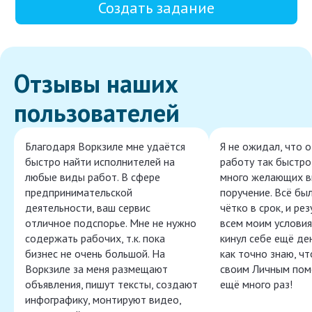
Создать задание
Отзывы наших
пользователей
Благодаря Воркзиле мне удаётся
Я не ожидал, что 
быстро найти исполнителей на
работу так быстро,
любые виды работ. В сфере
много желающих в
предпринимательской
поручение. Всё бы
деятельности, ваш сервис
чётко в срок, и ре
отличное подспорье. Мне не нужно
всем моим условия
содержать рабочих, т.к. пока
кинул себе ещё ден
бизнес не очень большой. На
как точно знаю, ч
Воркзиле за меня размещают
своим Личным пом
объявления, пишут тексты, создают
ещё много раз!
инфографику, монтируют видео,