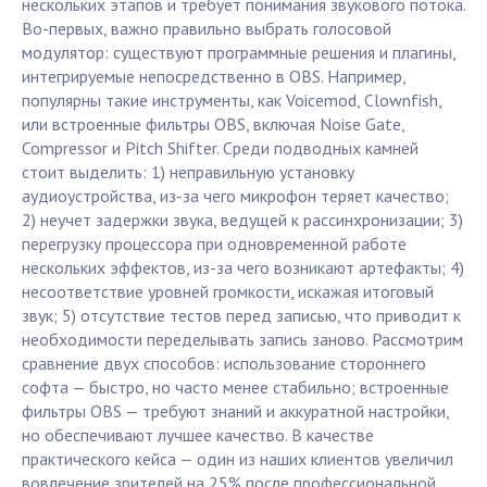
нескольких этапов и требует понимания звукового потока.
Во-первых, важно правильно выбрать голосовой
модулятор: существуют программные решения и плагины,
интегрируемые непосредственно в OBS. Например,
популярны такие инструменты, как Voicemod, Clownfish,
или встроенные фильтры OBS, включая Noise Gate,
Compressor и Pitch Shifter. Среди подводных камней
стоит выделить: 1) неправильную установку
аудиоустройства, из-за чего микрофон теряет качество;
2) неучет задержки звука, ведущей к рассинхронизации; 3)
перегрузку процессора при одновременной работе
нескольких эффектов, из-за чего возникают артефакты; 4)
несоответствие уровней громкости, искажая итоговый
звук; 5) отсутствие тестов перед записью, что приводит к
необходимости переделывать запись заново. Рассмотрим
сравнение двух способов: использование стороннего
софта — быстро, но часто менее стабильно; встроенные
фильтры OBS — требуют знаний и аккуратной настройки,
но обеспечивают лучшее качество. В качестве
практического кейса — один из наших клиентов увеличил
вовлечение зрителей на 25% после профессиональной