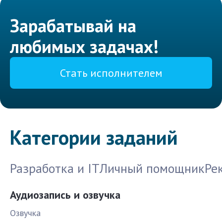
Зарабатывай на
любимых задачах!
Стать исполнителем
Категории заданий
Разработка и IT
Личный помощник
Ре
Аудиозапись и озвучка
Озвучка