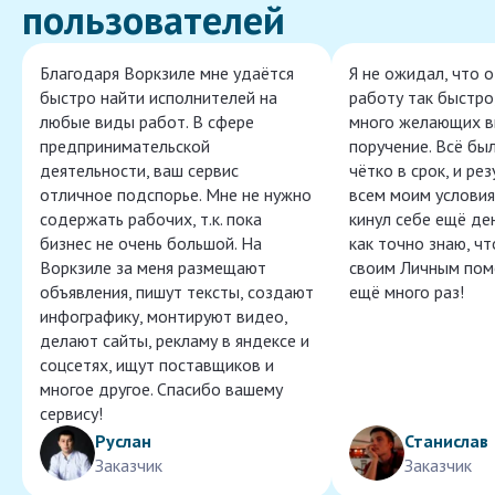
пользователей
Благодаря Воркзиле мне удаётся
Я не ожидал, что 
быстро найти исполнителей на
работу так быстро,
любые виды работ. В сфере
много желающих в
предпринимательской
поручение. Всё бы
деятельности, ваш сервис
чётко в срок, и ре
отличное подспорье. Мне не нужно
всем моим условия
содержать рабочих, т.к. пока
кинул себе ещё ден
бизнес не очень большой. На
как точно знаю, ч
Воркзиле за меня размещают
своим Личным пом
объявления, пишут тексты, создают
ещё много раз!
инфографику, монтируют видео,
делают сайты, рекламу в яндексе и
соцсетях, ищут поставщиков и
многое другое. Спасибо вашему
сервису!
Руслан
Станислав
Заказчик
Заказчик