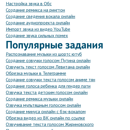
Настройка звука в Обс
Создание ремикса на рингтон
Создание сведения вокала онлайн
Создание аудиопроекта онлайн
Импорт звука из видео YouTube
Создание звука сильных помех
Популярные задания
Распознавание музыки из шортс ютуб
Создание озвучки голосом Путина онлайн
Озвучить текст голосом Левитана онлайн
Обрезка музыки в Телеграмме
Создание озвучки текста голосом аниме тян
Создание голоса ребенка для гендер пати
Озвучка текста детским голосом онлайн
Создание ремикса музыки онлайн
Озвучка мультяшным голосом онлайн
Создание минуса онлайн с бэк-вокалом
Обрезка видео из ВК онлайн по ссылке
Озвучивание текста голосом Жириновского