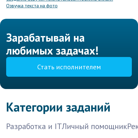
Озвучка текста на фото
Зарабатывай на
любимых задачах!
Стать исполнителем
Категории заданий
Разработка и IT
Личный помощник
Ре