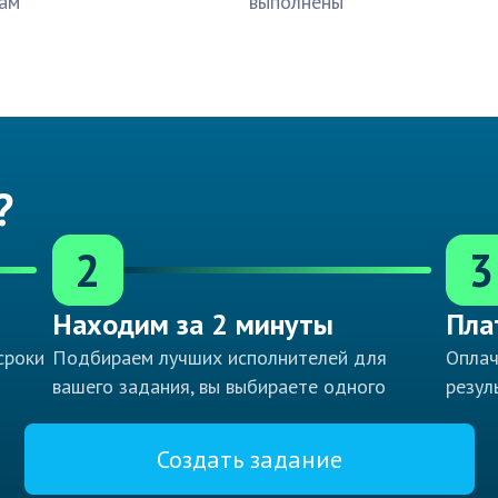
ам
выполнены
?
2
3
Находим за 2 минуты
Пла
сроки
Подбираем лучших исполнителей для
Оплач
вашего задания, вы выбираете одного
резул
Создать задание