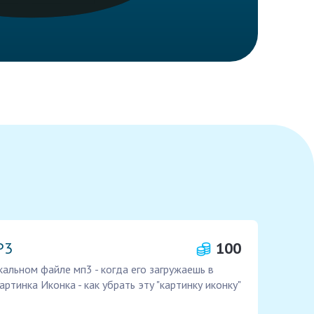
P3
100
кальном файле мп3 - когда его загружаешь в
ртинка Иконка - как убрать эту "картинку иконку"