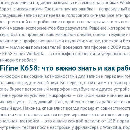
ости, усиления и подавления шума в системных настройках Wind
аоборот, с искажениями. Третья типичная ошибка — неправильны
ледующей записи или передачи голосового сигнала. Все эти про
з грамотной настройки клиент просто не раскрывает весь его
гими часами экспериментов без результата. Решение, которое 
нсеры быстро проверят ваш микрофон онлайн, оценят текущие на
равнимое с профессиональными студиями: чистое, громкое и без 
тва — миллионы пользователей доверяют платформе с 2009 год
e K658 через Workzilla — это комфорт, качество и уверенность 
нических проблем.
Fifine K658: что важно знать и как ра
-микрофон с высокими возможностями для записи и передачи г
ь лишь посредственный звук. Во-первых, стоит внимательно пр
 выбирает встроенный микрофон ноутбука или другое устройств
ление уровнем усиления микрофона — слишком низкие значения
вления шума — следующий этап, особенно если вы работаете в 
оновый шум. Наконец, специалист всегда проверит совместимост
опытки часто основываются на универсальных советах из интер
нальная настройка — это анализ каждой детали: от USB-порта 
внутренним тестам после настройки у фрилансера с Workzilla,