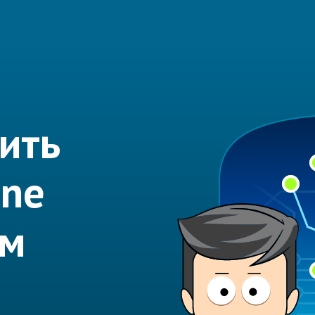
ить
ine
ем