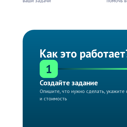
ваши задачи
помочь в
Как это работает
1
Создайте задание
Опишите, что нужно сделать, укажите 
и стоимость