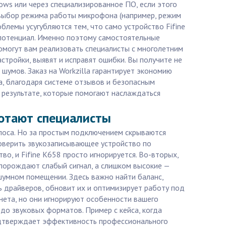
ows или через специализированное ПО, если этого
й выбор режима работы микрофона (например, режим
блемы усугубляются тем, что само устройство Fifine
 потенциал. Именно поэтому самостоятельные
помогут вам реализовать специалисты с многолетним
стройки, выявят и исправят ошибки. Вы получите не
шумов. Заказ на Workzilla гарантирует экономию
а, благодаря системе отзывов и безопасным
в результате, которые помогают наслаждаться
ботают специалисты
олоса. Но за простым подключением скрываются
оверить звукозаписывающее устройство по
о, и Fifine K658 просто игнорируется. Во-вторых,
 порождают слабый сигнал, а слишком высокие —
шумном помещении. Здесь важно найти баланс,
ь драйверов, обновит их и оптимизирует работу под
нета, но они игнорируют особенности вашего
до звуковых форматов. Пример с кейса, когда
 подтверждает эффективность профессионального