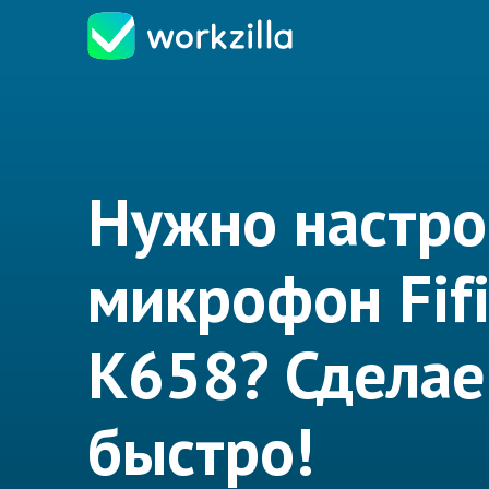
Нужно настро
микрофон Fif
K658? Сдела
быстро!