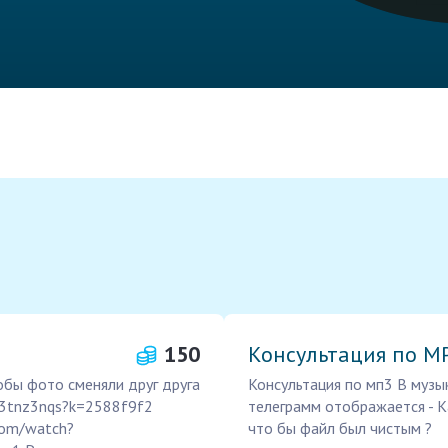
150
Консультация по M
тобы фото сменяли друг друга
Консультация по мп3 В музы
tz3tnz3nqs?k=2588f9f2
телеграмм отображается - Ка
com/watch?
что бы файл был чистым ?