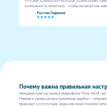
v=5Duje_sZko8&list=RD5Duje_sZko8&start_radio
возможности облегчить - чтобы не весил как мам
Рустам Гаджиев
Почему важна правильная настр
Некорректная настройка микрофона Fifine K658 част
Первая и самая распространённая ошибка — неправи
приводит к отсутствию звука или монотонному сигн