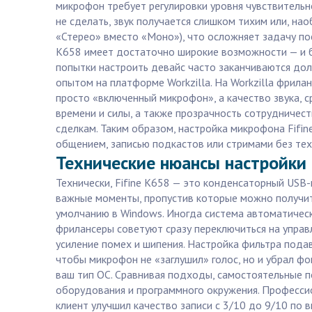
микрофон требует регулировки уровня чувствительн
не сделать, звук получается слишком тихим или, н
«Стерео» вместо «Моно»), что осложняет задачу пос
K658 имеет достаточно широкие возможности — и бе
попытки настроить девайс часто заканчиваются дол
опытом на платформе Workzilla. На Workzilla фрила
просто «включенный микрофон», а качество звука, с
времени и силы, а также прозрачность сотрудничес
сделкам. Таким образом, настройка микрофона Fifin
общением, записью подкастов или стримами без тех
Технические нюансы настройки 
Технически, Fifine K658 — это конденсаторный USB
важные моменты, пропустив которые можно получит
умолчанию в Windows. Иногда система автоматически
фрилансеры советуют сразу переключиться на управ
усиление помех и шипения. Настройка фильтра пода
чтобы микрофон не «заглушил» голос, но и убрал ф
ваш тип ОС. Сравнивая подходы, самостоятельные п
оборудования и программного окружения. Профессио
клиент улучшил качество записи с 3/10 до 9/10 по 