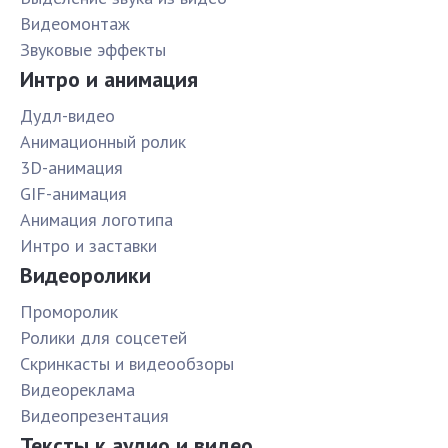
Видеомонтаж
Звуковые эффекты
Интро и анимация
Дудл-видео
Анимационный ролик
3D-анимация
GIF-анимация
Анимация логотипа
Интро и заставки
Видеоролики
Проморолик
Ролики для соцсетей
Скринкасты и видеообзоры
Видеореклама
Видеопрезентация
Тексты к аудио и видео