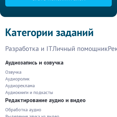
Категории заданий
Разработка и IT
Личный помощник
Ре
Аудиозапись и озвучка
Озвучка
Аудиоролик
Аудиореклама
Аудиокниги и подкасты
Редактирование аудио и видео
Обработка аудио
Выделение звука из видео