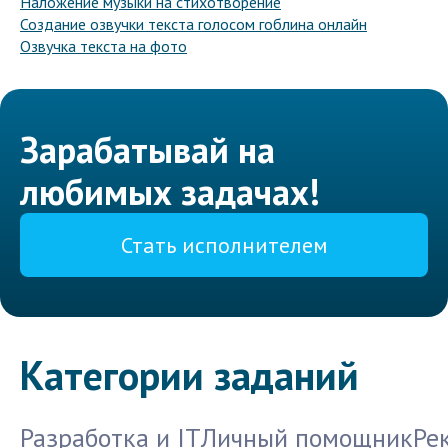
Наложение музыки на стихотворение
Создание озвучки текста голосом гоблина онлайн
Озвучка текста на фото
Зарабатывай на
любимых задачах!
Стать исполнителем
Категории заданий
Разработка и IT
Личный помощник
Ре