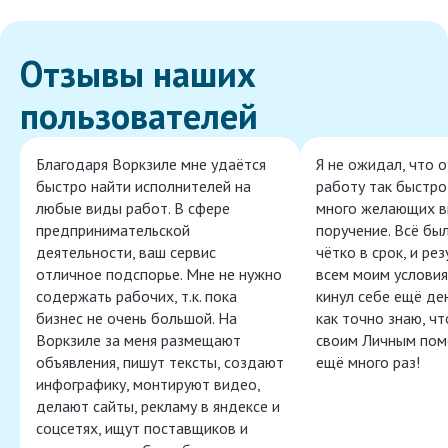
Отзывы наших
пользователей
Благодаря Воркзиле мне удаётся
Я не ожидал, что 
быстро найти исполнителей на
работу так быстро,
любые виды работ. В сфере
много желающих в
предпринимательской
поручение. Всё бы
деятельности, ваш сервис
чётко в срок, и ре
отличное подспорье. Мне не нужно
всем моим условия
содержать рабочих, т.к. пока
кинул себе ещё ден
бизнес не очень большой. На
как точно знаю, ч
Воркзиле за меня размещают
своим Личным пом
объявления, пишут тексты, создают
ещё много раз!
инфографику, монтируют видео,
делают сайты, рекламу в яндексе и
соцсетях, ищут поставщиков и