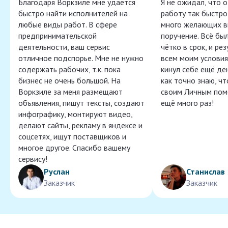
Благодаря Воркзиле мне удаётся
Я не ожидал, что 
быстро найти исполнителей на
работу так быстро,
любые виды работ. В сфере
много желающих в
предпринимательской
поручение. Всё бы
деятельности, ваш сервис
чётко в срок, и ре
отличное подспорье. Мне не нужно
всем моим условия
содержать рабочих, т.к. пока
кинул себе ещё ден
бизнес не очень большой. На
как точно знаю, ч
Воркзиле за меня размещают
своим Личным пом
объявления, пишут тексты, создают
ещё много раз!
инфографику, монтируют видео,
делают сайты, рекламу в яндексе и
соцсетях, ищут поставщиков и
многое другое. Спасибо вашему
сервису!
Руслан
Станислав
Заказчик
Заказчик