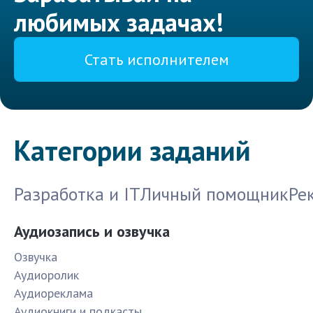
любимых задачах!
Стать исполнителем
Категории заданий
Разработка и IT
Личный помощник
Ре
Аудиозапись и озвучка
Озвучка
Аудиоролик
Аудиореклама
Аудиокниги и подкасты