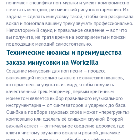
понимают специфику поп-музыки и умеют компромиссно
сочетать мелодию, ритмический рисунок и гармонию. Их
задача — сделать минусовку такой, чтобы она раскрывала
вокал и помогала вашему треку звучать профессионально.
Неповторимый саунд и правильное сведение — вот что
вы получите, не тратя время на эксперименты и поиски
подходящих мелодий самостоятельно.
Технические нюансы и преимущества
заказа минусовки на Workzilla
Создание минусовки для поп песни — процесс,
включающий несколько важных технических нюансов,
которые нельзя упускать из виду, чтобы получить
качественный трек. Например, первым критичным
моментом является выбор правильного музыкального
инструментария — от синтезаторов и ударных до баса.
Ошибка в подборе звуковых слоёв может «перегрузить»
композицию или сделать её слишком скучной. Второй
важный аспект — оптимальное сведение дорожек, где
ключ к чистому звучанию вокала и ровной динамике
микса. Третья сложность — обработка эффектов