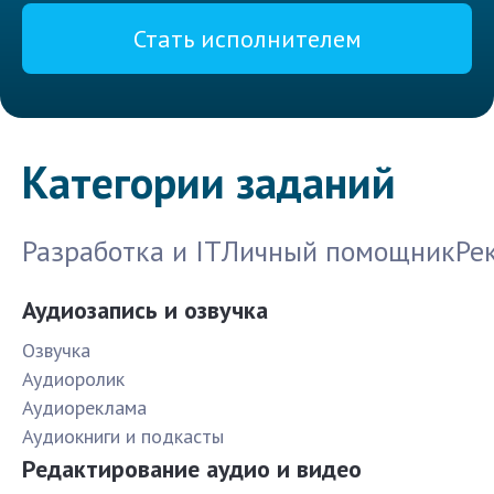
Стать исполнителем
Категории заданий
Разработка и IT
Личный помощник
Ре
Аудиозапись и озвучка
Озвучка
Аудиоролик
Аудиореклама
Аудиокниги и подкасты
Редактирование аудио и видео