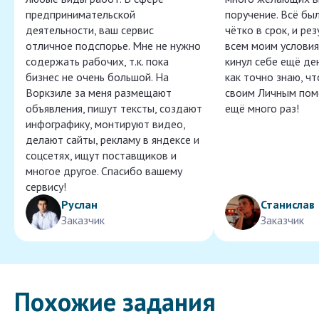
предпринимательской
поручение. Всё бы
деятельности, ваш сервис
чётко в срок, и ре
отличное подспорье. Мне не нужно
всем моим условия
содержать рабочих, т.к. пока
кинул себе ещё ден
бизнес не очень большой. На
как точно знаю, ч
Воркзиле за меня размещают
своим Личным пом
объявления, пишут тексты, создают
ещё много раз!
инфографику, монтируют видео,
делают сайты, рекламу в яндексе и
соцсетях, ищут поставщиков и
многое другое. Спасибо вашему
сервису!
Руслан
Станислав
Заказчик
Заказчик
Похожие задания