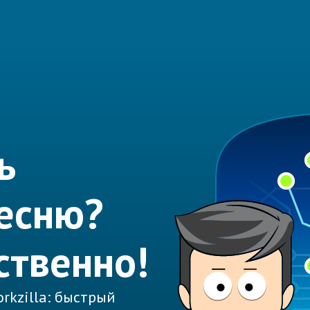
ь
есню?
ственно!
rkzilla: быстрый