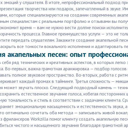
х эмоций у слушателя. В итоге, непрофессиональный подход при
презентация творчества или подарок, запечатленный в звуке. 
ми, которые специализируются на создании современных акапел
енным специалистам с реальными портфолио и отзывами вы полу
a экономит время — вам не нужно вести долгие поиски исполните
рачность процесса. Главное преимущество услуги — это не тол
тите передать слушателям. Закажите создание акапельной песни 
аскрыть все тонкости вокального исполнения и адаптировать п
ия акапельных песен: опыт профессион
себя ряд технических и креативных аспектов, в которых легко
ка. Во-первых, важна грамотная аранжировка — подбор голосов
авать полное звуковое пространство. Во-вторых, работа с рит
ркивает каждый промах в тайминге. Третья сложность — микшир
я может звучать плоско. Следующий подводный камень — техни
сохранить естественное звучание голоса, избегая посторонних
ную тональность и стиль в соответствии с задачами клиента. 
раняет эмоциональную насыщенность и естественность звука, а
то оптимально сочетать оба метода — записывать живой вокал,
 фрилансеров Workzilla помог клиенту создать акапельную пес
обиться чистого и насыщенного звучания благодаря грамотной а