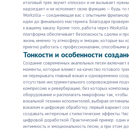
итоговый трек звучит «плоско» и не вызывает нужны
надоедает и не исполняет свою функцию — будь то 
Workzilla — соединяющая вас с опытными фрилансера
идеи до финального мастеринга. Благодаря провер
к вашему заказу. Кроме того, работа через Workzill
платформа обеспечивает безопасность сделки и проз
жизнь именно ту атмосферу и эмоции, которые вы хо
приятно работать с профессионалами, способными р
Тонкости и особенности создан
Создание современных акапельных песен включает в 
моменты, которые влияют на качество готового тре
не перекрывать главный вокал и одновременно созд
отсутствие инструментального сопровождения подче
компрессию и реверберацию, без которых композици
оборудование и располагать микрофоны так, чтобы 
вокальной техники исполнителей, выбирая оптималь
вокалом и цифровую обработку: первый вариант сох
создавать интересные стилистические эффекты. Час
цифровой доработкой. Практический пример: один из
интимность и эмоциональность песни, а при этом д