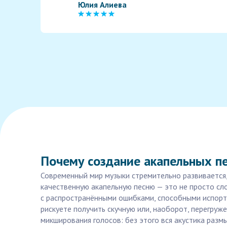
Юлия Алиева
Почему создание акапельных п
Современный мир музыки стремительно развивается,
качественную акапельную песню — это не просто сло
с распространёнными ошибками, способными испорти
рискуете получить скучную или, наоборот, перегруж
микширования голосов: без этого вся акустика разм