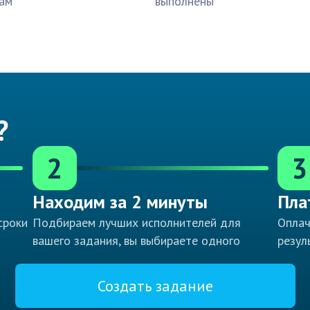
ам
выполнены
?
2
3
Находим за 2 минуты
Пла
сроки
Подбираем лучших исполнителей для
Оплач
вашего задания, вы выбираете одного
резул
Создать задание