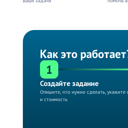
ваши задачи
помочь в
Как это работает
1
Создайте задание
Опишите, что нужно сделать, укажите 
и стоимость