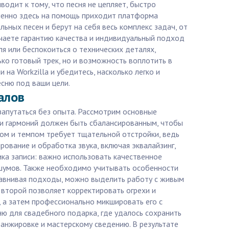
водит к тому, что песня не цепляет, быстро
Именно здесь на помощь приходит платформа
ьных песен и берут на себя весь комплекс задач, от
чаете гарантию качества и индивидуальный подход
ля или беспокоиться о технических деталях,
ько готовый трек, но и возможность воплотить в
на Workzilla и убедитесь, насколько легко и
есню под ваши цели.
алов
 запутаться без опыта. Рассмотрим основные
 и гармоний должен быть сбалансированным, чтобы
мом и темпом требует тщательной отстройки, ведь
ование и обработка звука, включая эквалайзинг,
ка записи: важно использовать качественное
 шумов. Также необходимо учитывать особенности
Сравнивая подходы, можно выделить работу с живым
 второй позволяет корректировать огрехи и
 а затем профессионально микшировать его с
ню для свадебного подарка, где удалось сохранить
ранжировке и мастерскому сведению. В результате