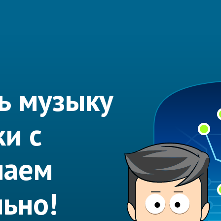
ь музыку
ки с
лаем
ьно!