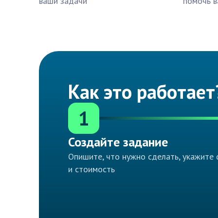
ваши задачи
помочь в
Как это работает
1
Создайте задание
Опишите, что нужно сделать, укажите 
и стоимость