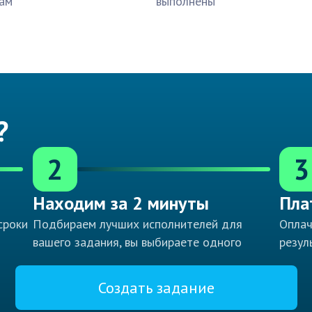
ам
выполнены
?
2
3
Находим за 2 минуты
Пла
сроки
Подбираем лучших исполнителей для
Оплач
вашего задания, вы выбираете одного
резул
Создать задание