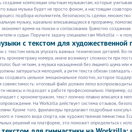
ть создание композиции опытным музыкантам, которые учитываю
 что ваша музыка будет не просто фоном, а настоящим соавторо
процесс подбора исполнителя, безопасность сделки, множество
икальную музыку, идеально вписывающуюся в программу, помога
экономит время на поиски и согласования. Грамотно созданная
ители и судьи. Поручите задачу специалистам Workzilla — и по
узыки с текстом для художественной 
и с текстом нельзя упускать важных технических деталей. Во-
ть хронометражу номера, иначе возникнут сложности при поста
 голос был четким, а музыка насыщенной без лишнего шума или 
олжны заглушаться мелодией, а ритм текста обязан совпадать 
ны создавать цельное эмоциональное полотно, которое поддер
я совместимость: итоговый файл должен легко воспроизводить
эти нюансы и подходят к работе профессионально. Например, од
падает с хронометражом, текст логично плавно вписался в мело
опровождение. На Workzilla действует система отзывов, безопа
елями. Кроме того, фрилансеры предлагают подробные консульт
ного и тонкого вида спорта, как художественная гимнастика. Е
льных решений на платформе, это поможет определиться с исп
 текстом для гимнастики на Workzilla: