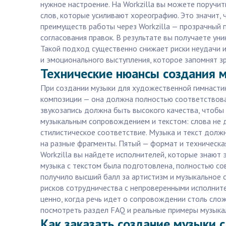
нужное настроение. На Workzilla вы можете поручи
слов, которые усиливают хореографию. Это значит,
преимуществ работы через Workzilla — прозрачный 
согласования правок. В результате вы получаете ун
Такой подход существенно снижает риски неудачи и 
и эмоционального выступления, которое запомнят зр
Технические нюансы создания м
При создании музыки для художественной гимнастик
композиции — она должна полностью соответствова
звукозапись должна быть высокого качества, чтобы
музыкальным сопровождением и текстом: слова не д
стилистическое соответствие. Музыка и текст долж
на разные фрагменты. Пятый — формат и техническа
Workzilla вы найдете исполнителей, которые знают 
музыка с текстом была подготовлена, полностью сов
получило высший балл за артистизм и музыкальное с
рисков сотрудничества с непроверенными исполнит
ценно, когда речь идет о сопровождении столь слож
посмотреть раздел FAQ и реальные примеры музыка
Как заказать создание музыки с