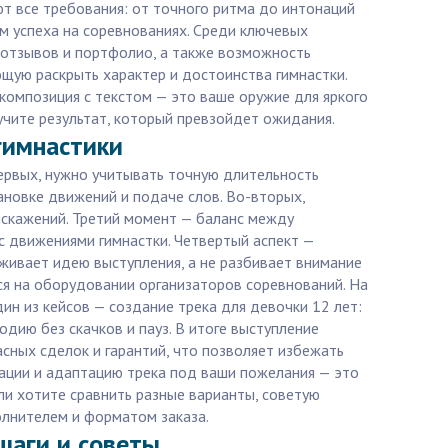
т все требования: от точного ритма до интонаций
м успеха на соревнованиях. Среди ключевых
 отзывов и портфолио, а также возможность
ющую раскрыть характер и достоинства гимнастки.
 композиция с текстом — это ваше оружие для яркого
лучите результат, который превзойдет ожидания.
гимнастики
первых, нужно учитывать точную длительность
новке движений и подаче слов. Во-вторых,
искажений. Третий момент — баланс между
с движениями гимнастки. Четвертый аспект —
живает идею выступления, а не разбивает внимание
ся на оборудовании организаторов соревнований. На
ин из кейсов — создание трека для девочки 12 лет:
дию без скачков и пауз. В итоге выступление
сных сделок и гарантий, что позволяет избежать
ации и адаптацию трека под ваши пожелания — это
сли хотите сравнить разные варианты, советую
олнителем и форматом заказа.
 шаги и советы