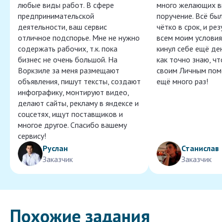
любые виды работ. В сфере
много желающих в
предпринимательской
поручение. Всё бы
деятельности, ваш сервис
чётко в срок, и ре
отличное подспорье. Мне не нужно
всем моим условия
содержать рабочих, т.к. пока
кинул себе ещё ден
бизнес не очень большой. На
как точно знаю, ч
Воркзиле за меня размещают
своим Личным пом
объявления, пишут тексты, создают
ещё много раз!
инфографику, монтируют видео,
делают сайты, рекламу в яндексе и
соцсетях, ищут поставщиков и
многое другое. Спасибо вашему
сервису!
Руслан
Станислав
Заказчик
Заказчик
Похожие задания