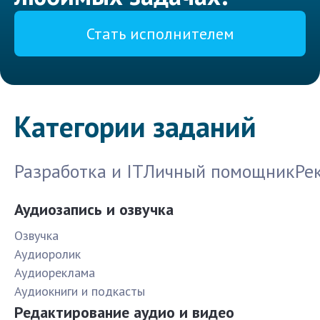
Стать исполнителем
Категории заданий
Разработка и IT
Личный помощник
Ре
Аудиозапись и озвучка
Озвучка
Аудиоролик
Аудиореклама
Аудиокниги и подкасты
Редактирование аудио и видео