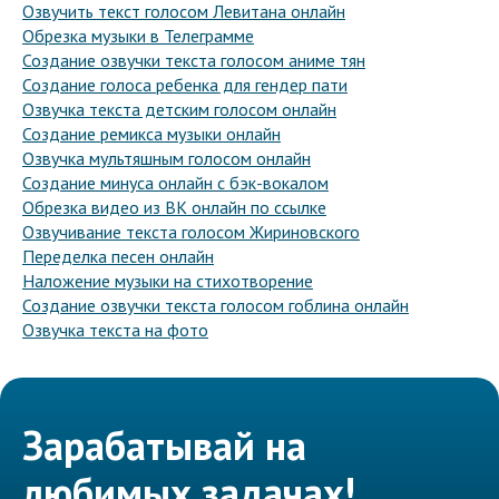
Озвучить текст голосом Левитана онлайн
Обрезка музыки в Телеграмме
Создание озвучки текста голосом аниме тян
Создание голоса ребенка для гендер пати
Озвучка текста детским голосом онлайн
Создание ремикса музыки онлайн
Озвучка мультяшным голосом онлайн
Создание минуса онлайн с бэк-вокалом
Обрезка видео из ВК онлайн по ссылке
Озвучивание текста голосом Жириновского
Переделка песен онлайн
Наложение музыки на стихотворение
Создание озвучки текста голосом гоблина онлайн
Озвучка текста на фото
Зарабатывай на
любимых задачах!