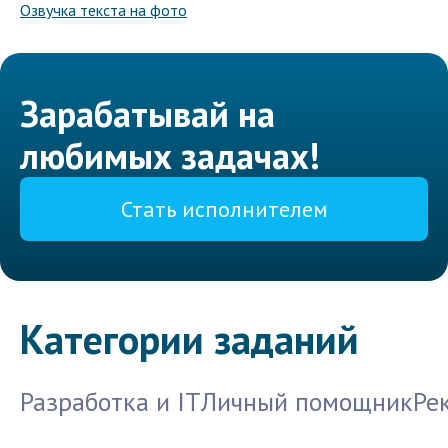
Озвучка текста на фото
Зарабатывай на
любимых задачах!
Стать исполнителем
Категории заданий
Разработка и IT
Личный помощник
Ре