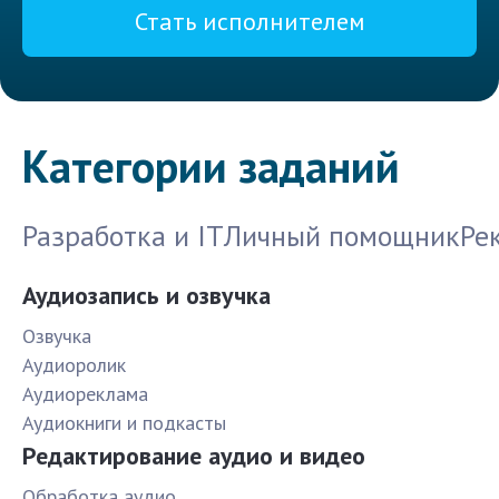
Стать исполнителем
Категории заданий
Разработка и IT
Личный помощник
Ре
Аудиозапись и озвучка
Озвучка
Аудиоролик
Аудиореклама
Аудиокниги и подкасты
Редактирование аудио и видео
Обработка аудио