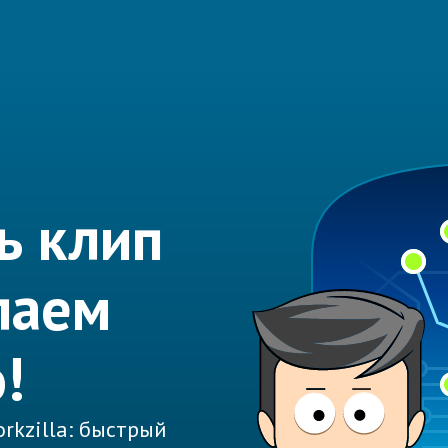
ь клип
лаем
!
rkzilla: быстрый