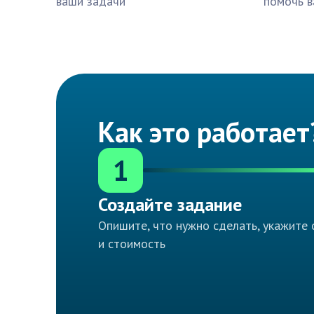
ваши задачи
помочь в
Как это работает
1
Создайте задание
Опишите, что нужно сделать, укажите 
и стоимость