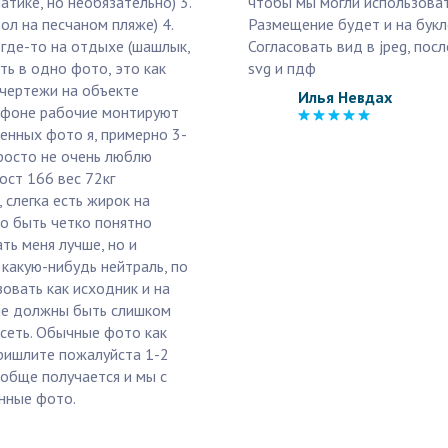
тике, но необязательно) 3.
чтобы мы могли использоват
л на песчаном пляже) 4.
Размещение будет и на букле
 где-то на отдыхе (шашлык,
Согласовать вид в jpeg, посл
ть в одно фото, это как
svg и пдф
 чертежи на объекте
Илья Невдах
на фоне рабочие монтируют
ленных фото я, примерно 3-
 просто не очень люблю
ост 166 вес 72кг
 слегка есть жирок на
но быть четко понятно
ать меня лучше, но и
 какую-нибудь нейтраль, по
овать как исходник и на
 не должны быть слишком
сеть. Обычные фото как
ришлите пожалуйста 1-2
ообще получается и мы с
нные фото.