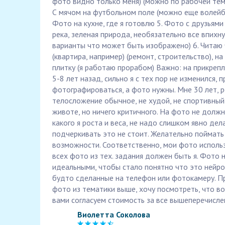
фото видно только меня) (можно по рабочей тема
С мячом на футбольном поле (можно еще волейбо
Фото на кухне, где я готовлю 5. Фото с друзьями
река, зеленая природа, необязательно все впихну
варианты что может быть изображено) 6. Читаю
(квартира, например) (ремонт, строительство), 
плитку (я работаю прорабом) Важно: на прикреп
5-8 лет назад, сильно я с тех пор не изменился,
фотографироваться, а фото нужны. Мне 30 лет, р
телосложение обычное, не худой, не спортивный,
животе, но ничего критичного. На фото не долж
какого я роста и веса, не надо слишком явно дел
подчеркивать это не стоит. Желательно поймать
возможности. Соответственно, мои фото использ
всех фото из тех. задания должен быть я. Фото
идеальными, чтобы стало понятно что это нейро
будто сделанные на телефон или фотокамеру. П
фото из тематики выше, хочу посмотреть, что в
вами согласуем стоимость за все вышеперечисле
Виолетта Соколова