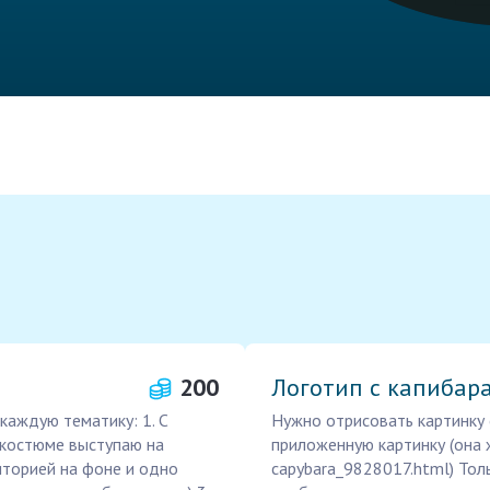
200
Логотип с капибар
каждую тематику: 1. С
Нужно отрисовать картинку 
 костюме выступаю на
приложенную картинку (она 
торией на фоне и одно
capybara_9828017.html) Тол