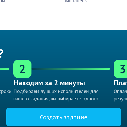
ам
выполнены
?
2
3
Находим за 2 минуты
Пла
сроки
Подбираем лучших исполнителей для
Оплач
вашего задания, вы выбираете одного
резул
Создать задание