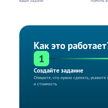
ваши задачи
помочь в
Как это работает
1
Создайте задание
Опишите, что нужно сделать, укажите 
и стоимость