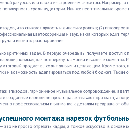
меной ракурсов или плохо выстроенным сюжетом. Например, от
о популярность среди аудитории. Или же неоптимальные времен
зодов, что снижает яркость и динамику ролика; (2) игнориров
рофессиональная цветокоррекция и звук, из-за которых эдит те
труда и вызвать разочарование.
лько критичных задач. В первую очередь вы получаете доступ к
нарезки, понимая, как подчеркнуть эмоции и важные моменты. Р
му итоговый продукт выходит живым и цепляющим. Кроме того,
лки и возможность адаптироваться под любой бюджет. Таким о
таж эпизодов, гармоничное музыкальное сопровождение, адапт
итоге созданные нарезки не просто рассказывают про матч, а по
о именно профессионализм и внимание к деталям превращают о
 успешного монтажа нарезок футбольн
 это не просто отрезать кадры, а тонкое искусство, в основе 