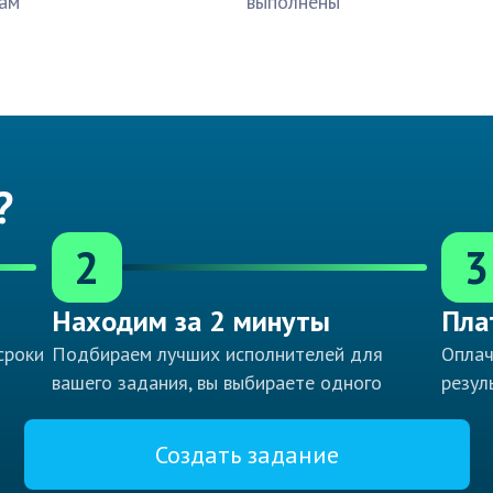
ам
выполнены
?
2
3
Находим за 2 минуты
Пла
сроки
Подбираем лучших исполнителей для
Оплач
вашего задания, вы выбираете одного
резул
Создать задание