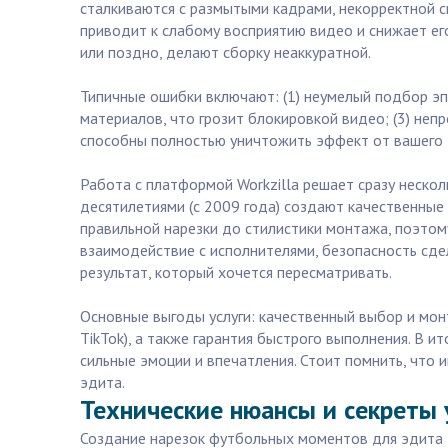
сталкиваются с размытыми кадрами, некорректной с
приводит к слабому восприятию видео и снижает ег
или поздно, делают сборку неаккуратной.
Типичные ошибки включают: (1) неумелый подбор эпи
материалов, что грозит блокировкой видео; (3) неп
способны полностью уничтожить эффект от вашего 
Работа с платформой Workzilla решает сразу неско
десятилетиями (с 2009 года) создают качественные 
правильной нарезки до стилистики монтажа, поэто
взаимодействие с исполнителями, безопасность сде
результат, который хочется пересматривать.
Основные выгоды услуги: качественный выбор и мон
TikTok), а также гарантия быстрого выполнения. В 
сильные эмоции и впечатления. Стоит помнить, чт
эдита.
Технические нюансы и секреты
Создание нарезок футбольных моментов для эдита —