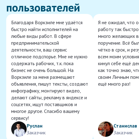
пользователей
Благодаря Воркзиле мне удаётся
Я не ожидал, что 
быстро найти исполнителей на
работу так быстро,
любые виды работ. В сфере
много желающих в
предпринимательской
поручение. Всё бы
деятельности, ваш сервис
чётко в срок, и ре
отличное подспорье. Мне не нужно
всем моим условия
содержать рабочих, т.к. пока
кинул себе ещё ден
бизнес не очень большой. На
как точно знаю, ч
Воркзиле за меня размещают
своим Личным пом
объявления, пишут тексты, создают
ещё много раз!
инфографику, монтируют видео,
делают сайты, рекламу в яндексе и
соцсетях, ищут поставщиков и
многое другое. Спасибо вашему
сервису!
Руслан
Станислав
Заказчик
Заказчик