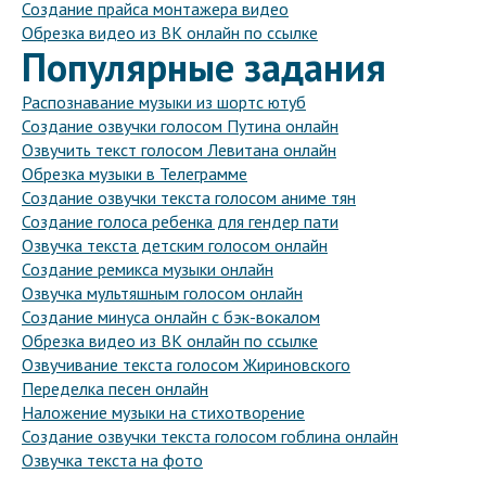
Создание прайса монтажера видео
Обрезка видео из ВК онлайн по ссылке
Популярные задания
Распознавание музыки из шортс ютуб
Создание озвучки голосом Путина онлайн
Озвучить текст голосом Левитана онлайн
Обрезка музыки в Телеграмме
Создание озвучки текста голосом аниме тян
Создание голоса ребенка для гендер пати
Озвучка текста детским голосом онлайн
Создание ремикса музыки онлайн
Озвучка мультяшным голосом онлайн
Создание минуса онлайн с бэк-вокалом
Обрезка видео из ВК онлайн по ссылке
Озвучивание текста голосом Жириновского
Переделка песен онлайн
Наложение музыки на стихотворение
Создание озвучки текста голосом гоблина онлайн
Озвучка текста на фото