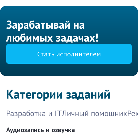
Зарабатывай на
любимых задачах!
Стать исполнителем
Категории заданий
Разработка и IT
Личный помощник
Ре
Аудиозапись и озвучка