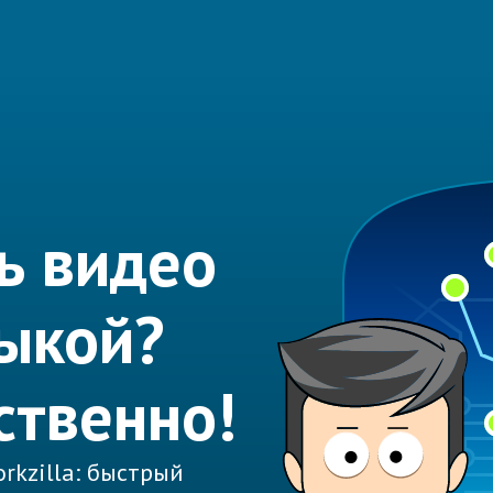
ь видео
зыкой?
ственно!
rkzilla: быстрый