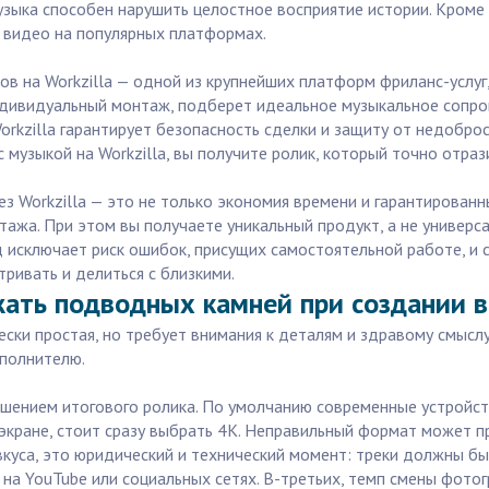
узыка способен нарушить целостное восприятие истории. Кроме 
м видео на популярных платформах.
ов на Workzilla — одной из крупнейших платформ фриланс-услуг,
индивидуальный монтаж, подберет идеальное музыкальное сопро
rkzilla гарантирует безопасность сделки и защиту от недобро
 музыкой на Workzilla, вы получите ролик, который точно отр
 Workzilla — это не только экономия времени и гарантированн
тажа. При этом вы получаете уникальный продукт, а не униве
 исключает риск ошибок, присущих самостоятельной работе, и с
ривать и делиться с близкими.
жать подводных камней при создании в
ески простая, но требует внимания к деталям и здравому смыс
сполнителю.
шением итогового ролика. По умолчанию современные устройст
экране, стоит сразу выбрать 4K. Неправильный формат может п
вкуса, это юридический и технический момент: треки должны б
на YouTube или социальных сетях. В-третьих, темп смены фот