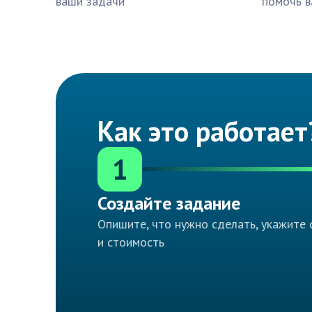
ваши задачи
помочь в
Как это работает
1
Создайте задание
Опишите, что нужно сделать, укажите 
и стоимость