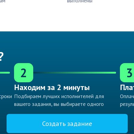
ам
выполнены
?
2
3
Находим за 2 минуты
Пла
сроки
Подбираем лучших исполнителей для
Оплач
вашего задания, вы выбираете одного
резул
Создать задание