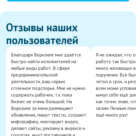
Отзывы наших
пользователей
Благодаря Воркзиле мне удаётся
Я не ожидал, что 
быстро найти исполнителей на
работу так быстро,
любые виды работ. В сфере
много желающих в
предпринимательской
поручение. Всё бы
деятельности, ваш сервис
чётко в срок, и ре
отличное подспорье. Мне не нужно
всем моим условия
содержать рабочих, т.к. пока
кинул себе ещё ден
бизнес не очень большой. На
как точно знаю, ч
Воркзиле за меня размещают
своим Личным пом
объявления, пишут тексты, создают
ещё много раз!
инфографику, монтируют видео,
делают сайты, рекламу в яндексе и
соцсетях, ищут поставщиков и