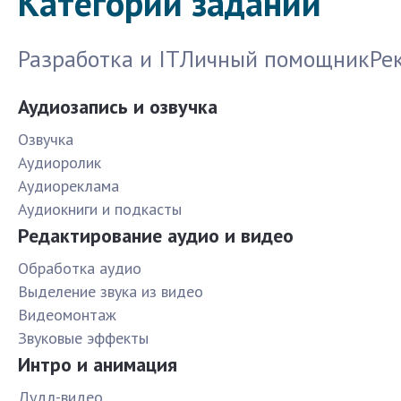
Категории заданий
Разработка и IT
Личный помощник
Ре
Аудиозапись и озвучка
Озвучка
Аудиоролик
Аудиореклама
Аудиокниги и подкасты
Редактирование аудио и видео
Обработка аудио
Выделение звука из видео
Видеомонтаж
Звуковые эффекты
Интро и анимация
Дудл-видео