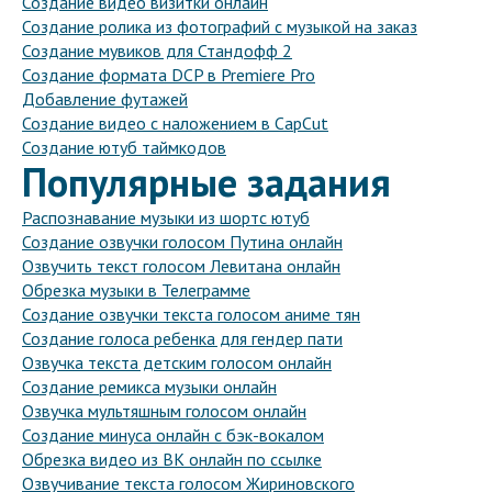
Создание видео визитки онлайн
Создание ролика из фотографий с музыкой на заказ
Создание мувиков для Стандофф 2
Создание формата DCP в Premiere Pro
Добавление футажей
Создание видео с наложением в CapCut
Создание ютуб таймкодов
Популярные задания
Распознавание музыки из шортс ютуб
Создание озвучки голосом Путина онлайн
Озвучить текст голосом Левитана онлайн
Обрезка музыки в Телеграмме
Создание озвучки текста голосом аниме тян
Создание голоса ребенка для гендер пати
Озвучка текста детским голосом онлайн
Создание ремикса музыки онлайн
Озвучка мультяшным голосом онлайн
Создание минуса онлайн с бэк-вокалом
Обрезка видео из ВК онлайн по ссылке
Озвучивание текста голосом Жириновского