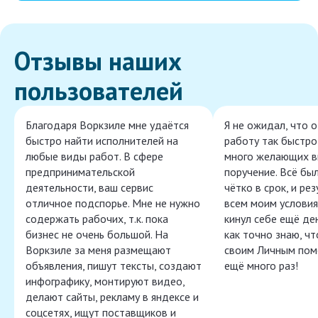
Отзывы наших
пользователей
Благодаря Воркзиле мне удаётся
Я не ожидал, что 
быстро найти исполнителей на
работу так быстро,
любые виды работ. В сфере
много желающих в
предпринимательской
поручение. Всё бы
деятельности, ваш сервис
чётко в срок, и ре
отличное подспорье. Мне не нужно
всем моим условия
содержать рабочих, т.к. пока
кинул себе ещё ден
бизнес не очень большой. На
как точно знаю, ч
Воркзиле за меня размещают
своим Личным пом
объявления, пишут тексты, создают
ещё много раз!
инфографику, монтируют видео,
делают сайты, рекламу в яндексе и
соцсетях, ищут поставщиков и