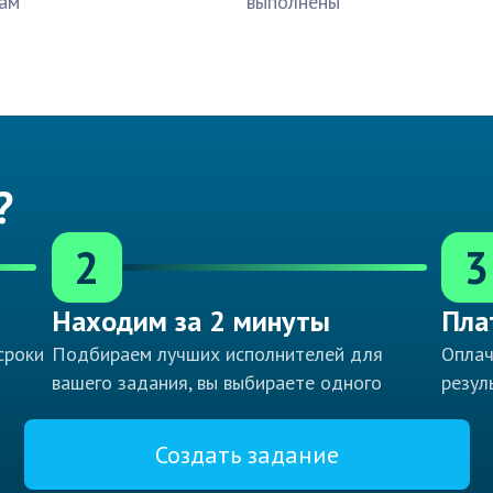
ам
выполнены
?
2
3
Находим за 2 минуты
Пла
сроки
Подбираем лучших исполнителей для
Оплач
вашего задания, вы выбираете одного
резул
Создать задание