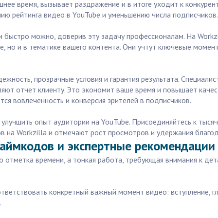
шнее время, вызывает раздражение и в итоге уходит к конкурент
нию рейтинга видео в YouTube и уменьшению числа подписчиков.
 быстро можно, доверив эту задачу профессионалам. На Workzil
не, но и в тематике вашего контента. Они учтут ключевые моме
адежность, прозрачные условия и гарантия результата. Специал
яют отчет клиенту. Это экономит ваше время и повышает качес
тся вовлеченность и конверсия зрителей в подписчиков.
улучшить опыт аудитории на YouTube. Присоединяйтесь к тыся
на Workzilla и отмечают рост просмотров и удержания благод
таймкодов и экспертные рекомендации
о отметка времени, а тонкая работа, требующая внимания к де
тветствовать конкретный важный момент видео: вступление, гл
.