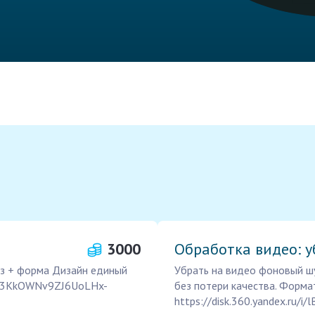
3000
Обработка видео: у
виз + форма Дизайн единый
Убрать на видео фоновый шу
1253KkOWNv9ZJ6UoLHx-
без потери качества. Форм
https://disk.360.yandex.ru/i/