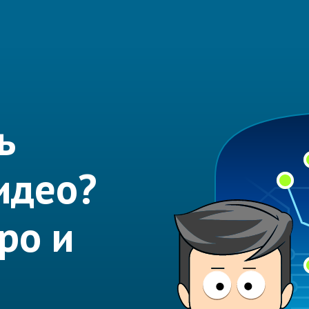
ь
идео?
ро и