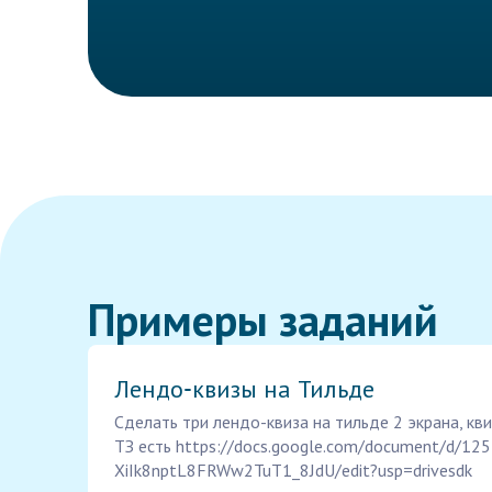
Примеры заданий
Лендо‑квизы на Тильде
Сделать три лендо-квиза на тильде 2 экрана, к
ТЗ есть https://docs.google.com/document/d/
XiIk8nptL8FRWw2TuT1_8JdU/edit?usp=drivesdk