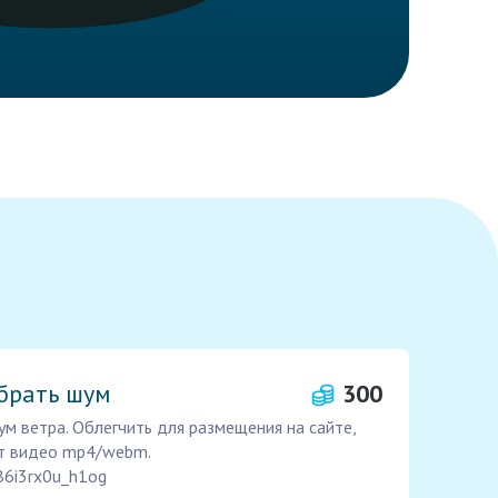
брать шум
300
м ветра. Облегчить для размещения на сайте,
ат видео mp4/webm.
lB6i3rx0u_h1og