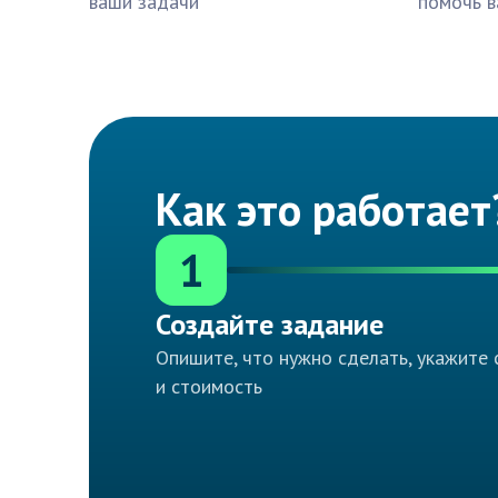
ваши задачи
помочь в
Как это работает
1
Создайте задание
Опишите, что нужно сделать, укажите 
и стоимость