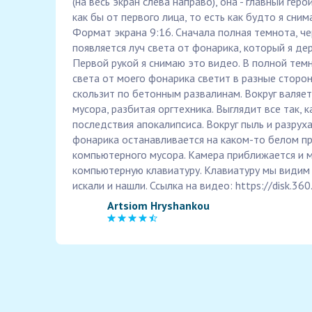
(на весь экран слева направо), она - главный гер
как бы от первого лица, то есть как будто я сни
Формат экрана 9:16. Сначала полная темнота, че
появляется луч света от фонарика, который я де
Первой рукой я снимаю это видео. В полной тем
света от моего фонарика светит в разные сторон
скользит по бетонным развалинам. Вокруг валяе
мусора, разбитая оргтехника. Выглядит все так, 
последствия апокалипсиса. Вокруг пыль и разруха
фонарика останавливается на каком-то белом пр
компьютерного мусора. Камера приближается и 
компьютерную клавиатуру. Клавиатуру мы видим 
искали и нашли. Ссылка на видео: https://disk.36
Artsiom Hryshankou