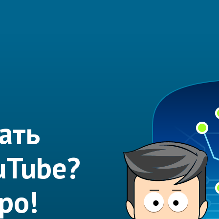
ать
uTube?
ро!