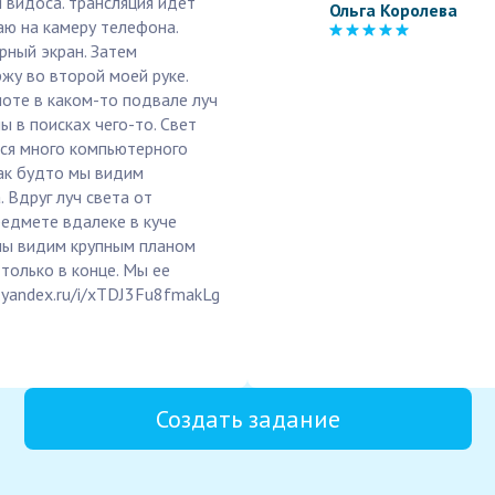
ой видоса. трансляция идет
Ольга Королева
маю на камеру телефона.
рный экран. Затем
ржу во второй моей руке.
ноте в каком-то подвале луч
ы в поисках чего-то. Свет
тся много компьютерного
как будто мы видим
. Вдруг луч света от
едмете вдалеке в куче
мы видим крупным планом
только в конце. Мы ее
0.yandex.ru/i/xTDJ3Fu8fmakLg
Создать задание