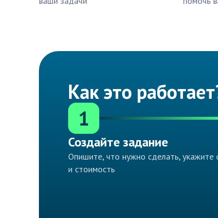
ваши задачи
помочь в
Как это работает
1
Создайте задание
Опишите, что нужно сделать, укажите 
и стоимость