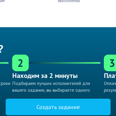
ам
выполнены
?
2
3
Находим за 2 минуты
Пла
сроки
Подбираем лучших исполнителей для
Оплач
вашего задания, вы выбираете одного
резул
Создать задание