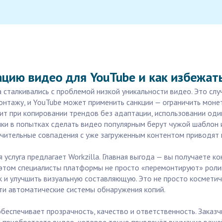
ацию видео для YouTube и как избежа
а сталкивались с проблемой низкой уникальности видео. Это слу
онтажу, и YouTube может применить санкции — ограничить моне
ит при копировании трендов без адаптации, использовании оди
чки в попытках сделать видео популярным берут чужой шаблон и
ачительные совпадения с уже загруженным контентом приводят
я услуга предлагает Workzilla. Главная выгода — вы получаете 
 этом специалисты платформы не просто «перемонтируют» ролик,
 и улучшить визуальную составляющую. Это не просто космети
ти автоматические системы обнаружения копий.
беспечивает прозрачность, качество и ответственность. Заказч