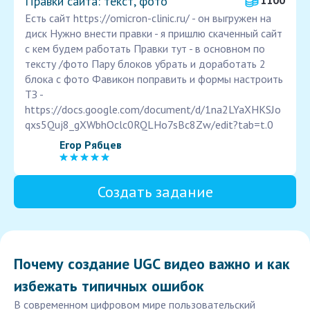
Правки сайта: текст, фото
1100
Есть сайт https://omicron-clinic.ru/ - он выгружен на
диск Нужно внести правки - я пришлю скаченный сайт
с кем будем работать Правки тут - в основном по
тексту /фото Пару блоков убрать и доработать 2
блока с фото Фавикон поправить и формы настроить
ТЗ -
https://docs.google.com/document/d/1na2LYaXHKSJo
qxs5Quj8_gXWbhOclc0RQLHo7sBc8Zw/edit?tab=t.0
Егор Рябцев
Создать задание
Почему создание UGC видео важно и как
избежать типичных ошибок
В современном цифровом мире пользовательский