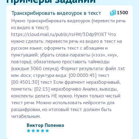
Транскрибировать видеоурок в текст
1500
Нужно транскрибировать видеоурок (перевести речь
из видео в текст).
https://cloud.mail.ru/public/rsHW/3Ddp9YJKT Что
нужно сделать: перевести речь из видео в текст на
русском языке; оформить текст с абзацами и
пунктуацией; убрать слова-паразиты («эээ», «ну»,
повторы); обязательно проставить таймкоды
(каждые 3060 секунд). Формат результата: файл .txt
или .docx; структура вида: [00:0000:45] текст
[00:4501:30] текст Если фрагмент неразборчивый,
пометить: [02:15] неразборчиво Анализ, выводы,
конспекты делать НЕ нужно. Нужен только чистый
текст речи. Можно использовать нейросети для
расшифровки, но итоговый текст должен быть
читабельным.
Виктор Попенко