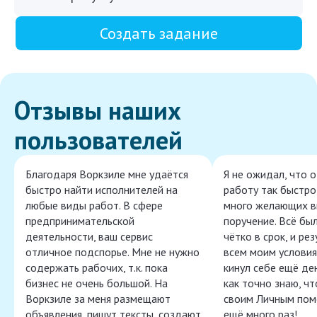
Создать задание
Отзывы наших
пользователей
Благодаря Воркзиле мне удаётся
Я не ожидал, что 
быстро найти исполнителей на
работу так быстро,
любые виды работ. В сфере
много желающих в
предпринимательской
поручение. Всё бы
деятельности, ваш сервис
чётко в срок, и ре
отличное подспорье. Мне не нужно
всем моим условия
содержать рабочих, т.к. пока
кинул себе ещё ден
бизнес не очень большой. На
как точно знаю, ч
Воркзиле за меня размещают
своим Личным пом
объявления, пишут тексты, создают
ещё много раз!