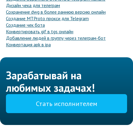
Дизайн чека для телеграм
Сохранение dwg в более раннюю версию онлайн
Создание MTProto прокси для Telegram
Создание чек бота
Конвертировать gif в tgs онлайн
Добавление людей в группу через телеграм-бот
Конвертация apk в ipa
Зарабатывай на
любимых задачах!
Стать исполнителем