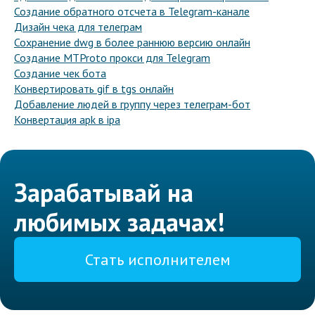
Создание обратного отсчета в Telegram-канале
Дизайн чека для телеграм
Сохранение dwg в более раннюю версию онлайн
Создание MTProto прокси для Telegram
Создание чек бота
Конвертировать gif в tgs онлайн
Добавление людей в группу через телеграм-бот
Конвертация apk в ipa
Зарабатывай на
любимых задачах!
Стать исполнителем