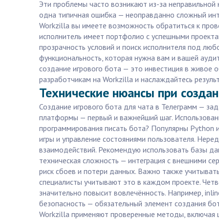
Эти проблемы часто возникают из-за неправильной 
одна типичная ошибка — неоправданно сложный инте
Workzilla вы имеете возможность обратиться к про
исполнитель имеет портфолио с успешными проектами
прозрачность условий и поиск исполнителя под любо
функциональность, которая нужна вам и вашей ауди
создание игрового бота — это инвестиция в живое
разработчикам на Workzilla и наслаждайтесь резуль
Технические нюансы при создан
Создание игрового бота для чата в Телеграмм — за
платформы — первый и важнейший шаг. Использовани
программирования писать бота? Популярны Python и
игры и управление состояниями пользователя. Неред
взаимодействий. Рекомендую использовать базы дан
техническая сложность — интеграция с внешними сер
риск сбоев и потери данных. Важно также учитывать
специалисты учитывают это в каждом проекте. Чет
значительно повысит вовлечённость. Например, inli
безопасность — обязательный элемент создания бот
Workzilla применяют проверенные методы, включая ш