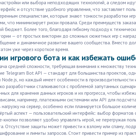
настройки или выбора неподходящих технологий, а следом идут
рфейс и отсутствие удобного управления, что заставляет поль
веренным специалистам, которые знают тонкости разработки иг
, что минимизирует риски провала. Среди преимуществ заказа ч
й бюджет. Более того, благодаря гибкому подходу к техническ
тории — от простых викторин до сложных сюжетных игр с награ
 общение и динамичное развитие вашего сообщества. Вместо до
татом уже через короткое время.
ии игрового бота и как избежать ошиб
дача средней сложности, требующая внимания к множеству техни
е Telegram Bot API — стандарт для большинства проектов, одн
 Node.js, но каждый имеет особенности в производительности
ко разработчики сталкиваются с проблемой запутанных сценарие
ных для хранения данных игроков и их прогресса, чтобы избежа
висами, например, платежными системами или API для подсчёта
 нагрузку на сервер, особенно если планируется большое количе
вёртый аспект — пользовательский интерфейс: выбор форматов
ne-кнопки позволяют удобно управлять игрой, не перегружая по
а. Отсутствие защиты может привести к взлому или спаму, под
ифрование и лимиты запросов. Стоит привести пример из практ