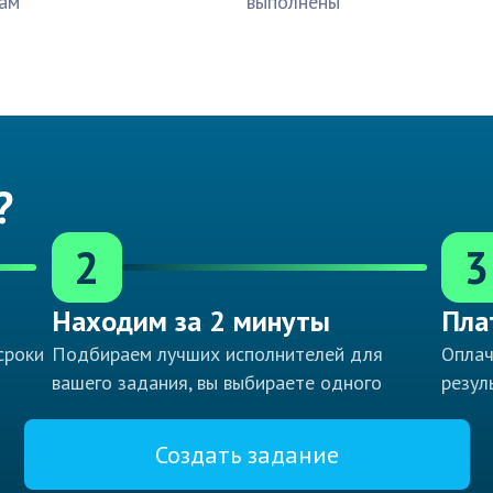
ам
выполнены
?
2
3
Находим за 2 минуты
Пла
сроки
Подбираем лучших исполнителей для
Оплач
вашего задания, вы выбираете одного
резул
Создать задание