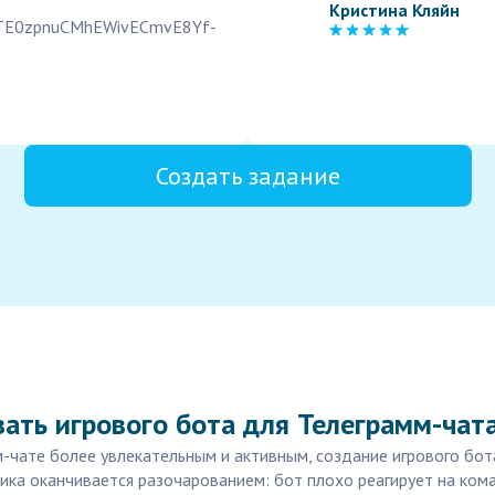
Кристина Кляйн
GTE0zpnuCMhEWivECmvE8Yf-
Создать задание
ать игрового бота для Телеграмм-чат
-чате более увлекательным и активным, создание игрового бота
ика оканчивается разочарованием: бот плохо реагирует на кома