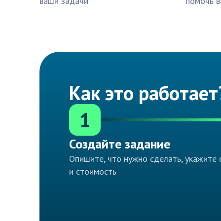
ваши задачи
помочь в
Как это работает
1
Создайте задание
Опишите, что нужно сделать, укажите 
и стоимость