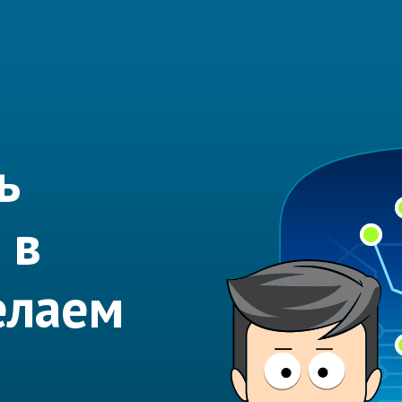
ь
 в
елаем