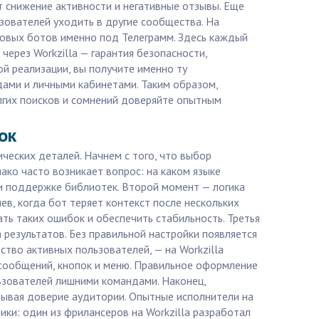
 снижение активности и негативные отзывы. Еще
зователей уходить в другие сообщества. На
ровых ботов именно под Телеграмм. Здесь каждый
ерез Workzilla — гарантия безопасности,
ой реализации, вы получите именно ту
дами и личными кабинетами. Таким образом,
лгих поисков и сомнений доверяйте опытным
ок
ческих деталей. Начнем с того, что выбор
ако часто возникает вопрос: на каком языке
 и поддержке библиотек. Второй момент — логика
в, когда бот теряет контекст после нескольких
ть таких ошибок и обеспечить стабильность. Третья
 результатов. Без правильной настройки появляется
ство активных пользователей, — на Workzilla
 сообщений, кнопок и меню. Правильное оформление
льзователей лишними командами. Наконец,
рывая доверие аудитории. Опытные исполнители на
ики: один из фрилансеров на Workzilla разработал