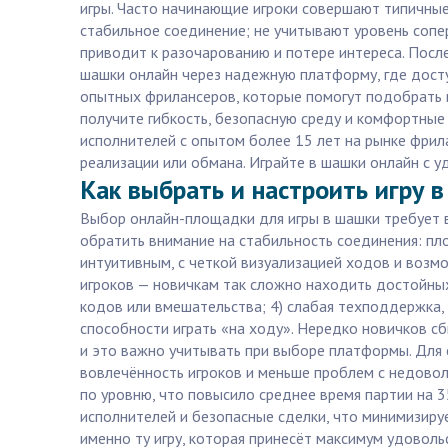
игры. Часто начинающие игроки совершают типичны
стабильное соединение; не учитывают уровень сопе
приводит к разочарованию и потере интереса. Посл
шашки онлайн через надежную платформу, где досту
опытных фрилансеров, которые помогут подобрать и
получите гибкость, безопасную среду и комфортные
исполнителей с опытом более 15 лет на рынке фрила
реализации или обмана. Играйте в шашки онлайн с 
Как выбрать и настроить игру 
Выбор онлайн-площадки для игры в шашки требует в
обратить внимание на стабильность соединения: пл
интуитивным, с четкой визуализацией ходов и возм
игроков — новичкам так сложно находить достойных 
кодов или вмешательства; 4) слабая техподдержка,
способности играть «на ходу». Нередко новичков с
и это важно учитывать при выборе платформы. Для 
вовлечённость игроков и меньше проблем с недовол
по уровню, что повысило среднее время партии на 3
исполнителей и безопасные сделки, что минимизируе
именно ту игру, которая принесёт максимум удовол