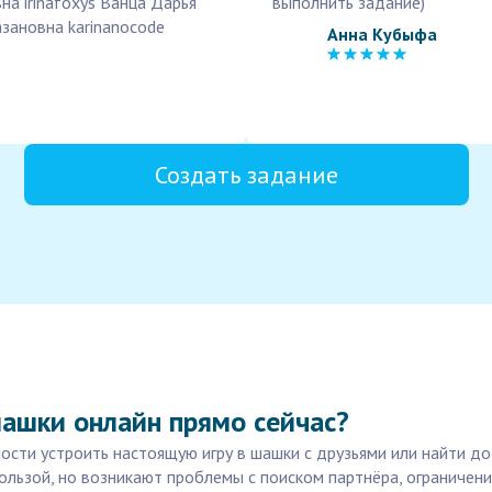
а irinafoxys Ванца Дарья
выполнить задание)
зановна karinanocode
Анна Кубыфа
Создать задание
шашки онлайн прямо сейчас?
сти устроить настоящую игру в шашки с друзьями или найти д
 пользой, но возникают проблемы с поиском партнёра, ограниче