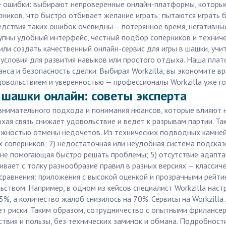
е ошибки: выбирают непроверенные онлайн-платформы, которы
рников, что быстро отбивает желание играть; пытаются играть 
едствия таких ошибок очевидны – потерянное время, негативные
пны удобный интерфейс, честный подбор соперников и техничес
ли создать качественный онлайн-сервис для игры в шашки, учи
 условия для развития навыков или простого отдыха. Наша пла
нса и безопасность сделки. Выбирая Workzilla, вы экономите вр
удовольствием и уверенностью — профессионалы Workzilla уже г
в шашки онлайн: советы эксперта
нимательного подхода и понимания нюансов, которые влияют на
охая связь снижает удовольствие и ведет к разрывам партии. 
ожностью отмены недочетов. Из технических подводных камней 
соперников; 2) недостаточная или неудобная система подсказо
 не помогающая быстро решать проблемы; 5) отсутствие адапта
бивает с толку разнообразие правил в разных версиях — класси
сравнения: приложения с высокой оценкой и прозрачными рейт
ьством. Например, в одном из кейсов специалист Workzilla нас
5%, а количество жалоб снизилось на 70%. Сервисы на Workzilla
т риски. Таким образом, сотрудничество с опытными фрилансерам
ьствия и пользы, без технических заминок и обмана. Подробнос