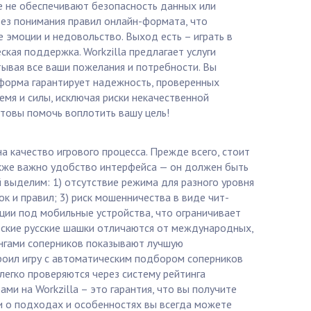
е не обеспечивают безопасность данных или
без понимания правил онлайн-формата, что
 эмоции и недовольство. Выход есть – играть в
кая поддержка. Workzilla предлагает услуги
тывая все ваши пожелания и потребности. Вы
тформа гарантирует надежность, проверенных
емя и силы, исключая риски некачественной
отовы помочь воплотить вашу цель!
 качество игрового процесса. Прежде всего, стоит
Также важно удобство интерфейса — он должен быть
выделим: 1) отсутствие режима для разного уровня
к и правил; 3) риск мошенничества в виде чит-
ции под мобильные устройства, что ограничивает
ческие русские шашки отличаются от международных,
ингами соперников показывают лучшую
троил игру с автоматическим подбором соперников
 легко проверяются через систему рейтинга
и на Workzilla – это гарантия, что вы получите
ти о подходах и особенностях вы всегда можете