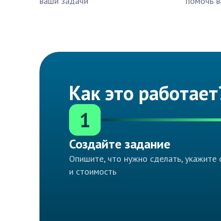
ваши задачи
помочь в
Как это работает
1
Создайте задание
Опишите, что нужно сделать, укажите 
и стоимость