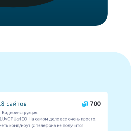
18 сайтов
700
в Видеоинструкция:
HT81UvOPUq4EQ На самом деле все очень просто,
меть комп/ноут (с телефона не получится