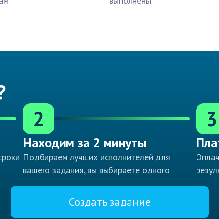
ам
выполнены
?
2
3
Находим за 2 минуты
Пла
сроки
Подбираем лучших исполнителей для
Оплач
вашего задания, вы выбираете одного
резул
Создать задание