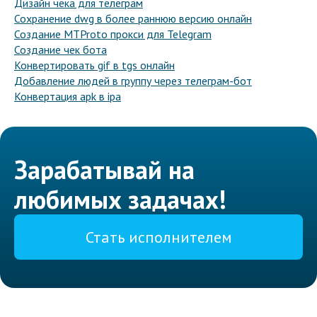
Дизайн чека для телеграм
Сохранение dwg в более раннюю версию онлайн
Создание MTProto прокси для Telegram
Создание чек бота
Конвертировать gif в tgs онлайн
Добавление людей в группу через телеграм-бот
Конвертация apk в ipa
Зарабатывай на
любимых задачах!
Стать исполнителем