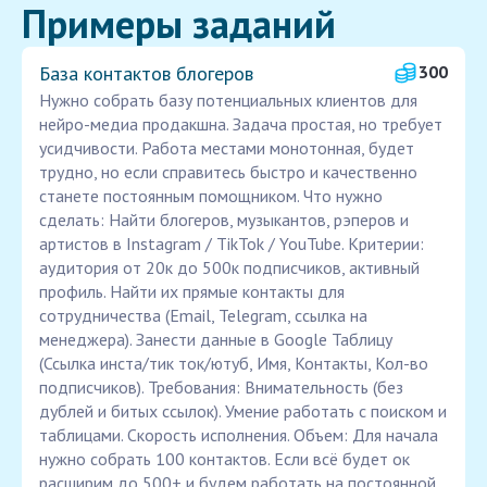
Примеры заданий
База контактов блогеров
300
Нужно собрать базу потенциальных клиентов для
нейро-медиа продакшна. Задача простая, но требует
усидчивости. Работа местами монотонная, будет
трудно, но если справитесь быстро и качественно
станете постоянным помощником. Что нужно
сделать: Найти блогеров, музыкантов, рэперов и
артистов в Instagram / TikTok / YouTube. Критерии:
аудитория от 20к до 500к подписчиков, активный
профиль. Найти их прямые контакты для
сотрудничества (Email, Telegram, ссылка на
менеджера). Занести данные в Google Таблицу
(Ссылка инста/тик ток/ютуб, Имя, Контакты, Кол-во
подписчиков). Требования: Внимательность (без
дублей и битых ссылок). Умение работать с поиском и
таблицами. Скорость исполнения. Объем: Для начала
нужно собрать 100 контактов. Если всё будет ок
расширим до 500+ и будем работать на постоянной