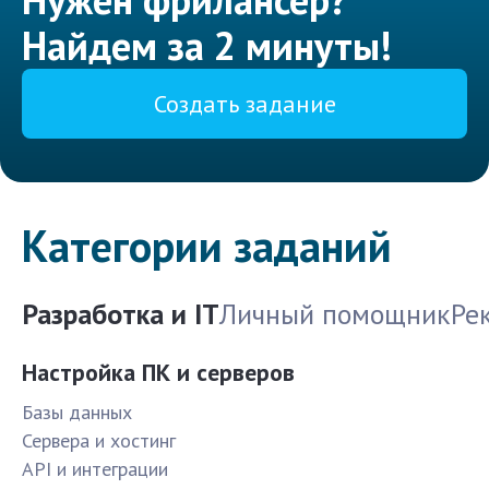
Найдем за 2 минуты!
Создать задание
Категории заданий
Разработка и IT
Личный помощник
Ре
Настройка ПК и серверов
Базы данных
Сервера и хостинг
API и интеграции