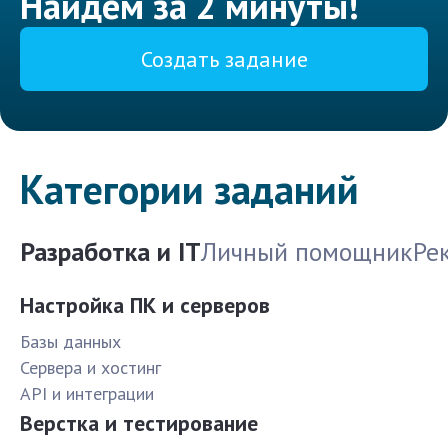
Найдем за 2 минуты!
Создать задание
Категории заданий
Разработка и IT
Личный помощник
Ре
Настройка ПК и серверов
Базы данных
Сервера и хостинг
API и интеграции
Верстка и тестирование