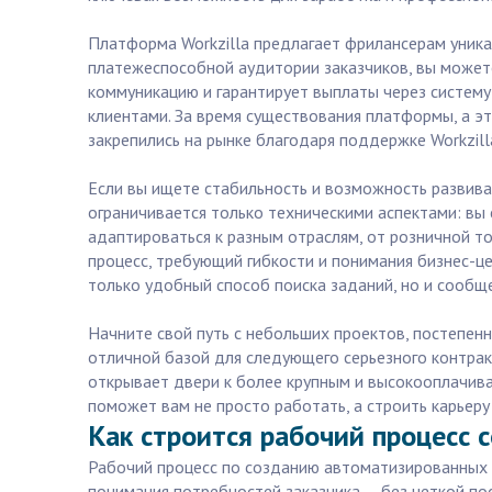
Платформа Workzilla предлагает фрилансерам уника
платежеспособной аудитории заказчиков, вы можете
коммуникацию и гарантирует выплаты через систем
клиентами. За время существования платформы, а эт
закрепились на рынке благодаря поддержке Workzill
Если вы ищете стабильность и возможность развиват
ограничивается только техническими аспектами: вы
адаптироваться к разным отраслям, от розничной т
процесс, требующий гибкости и понимания бизнес-це
только удобный способ поиска заданий, но и сообщ
Начните свой путь с небольших проектов, постепенн
отличной базой для следующего серьезного контракт
открывает двери к более крупным и высокооплачива
поможет вам не просто работать, а строить карьеру
Как строится рабочий процесс 
Рабочий процесс по созданию автоматизированных с
понимания потребностей заказчика — без четкой по