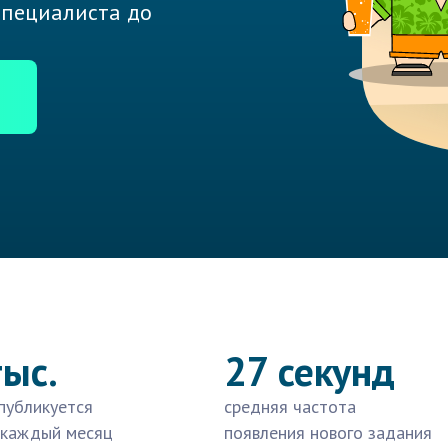
 специалиста до
тыс.
27 секунд
публикуется
средняя частота
 каждый месяц
появления нового задания