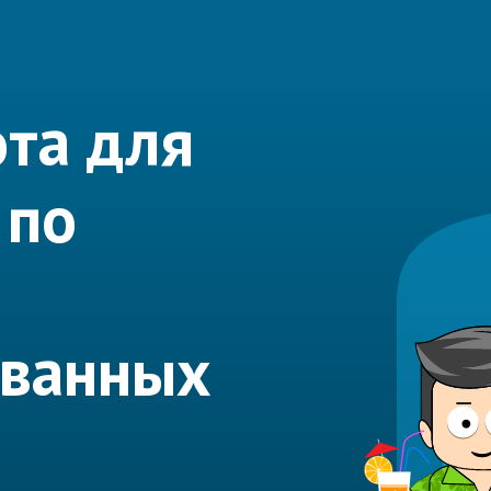
та для
 по
ованных