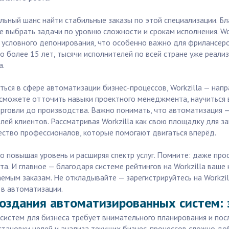
льный шанс найти стабильные заказы по этой специализации. Б
 выбрать задачи по уровню сложности и срокам исполнения. Wo
у условного депонирования, что особенно важно для фрилансер
о более 15 лет, тысячи исполнителей по всей стране уже реали
a.
ься в сфере автоматизации бизнес-процессов, Workzilla — напр
 сможете отточить навыки проектного менеджмента, научиться 
орговли до производства. Важно понимать, что автоматизация 
лей клиентов. Рассматривая Workzilla как свою площадку для за
ество профессионалов, которые помогают двигаться вперёд.
о повышая уровень и расширяя спектр услуг. Помните: даже про
а. И главное — благодаря системе рейтингов на Workzilla ваше
емым заказам. Не откладывайте — зарегистрируйтесь на Workzil
 в автоматизации.
создания автоматизированных систем:
истем для бизнеса требует внимательного планирования и посл
становки целей и анализа текущих бизнес-процессов сложно доб