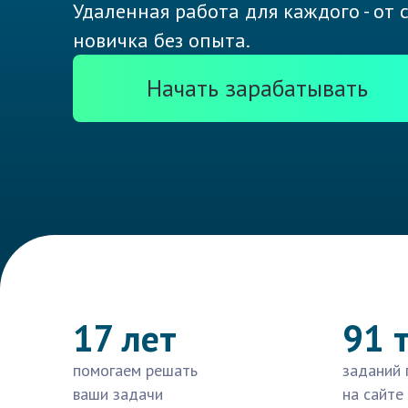
Удаленная работа для каждого - от
новичка без опыта.
Начать зарабатывать
17 лет
91 
помогаем решать
заданий 
ваши задачи
на сайте