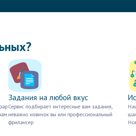
льных?
Задания на любой вкус
Ис
рар
Сервис подбирает интересные вам задания,
Наш
вам
неважно новичок вы или профессиональный
шан
фрилансер
Нов