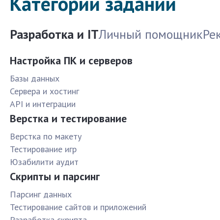
Категории заданий
Разработка и IT
Личный помощник
Ре
Настройка ПК и серверов
Базы данных
Сервера и хостинг
API и интеграции
Верстка и тестирование
Верстка по макету
Тестирование игр
Юзабилити аудит
Скрипты и парсинг
Парсинг данных
Тестирование сайтов и приложений
Разработка скрипта