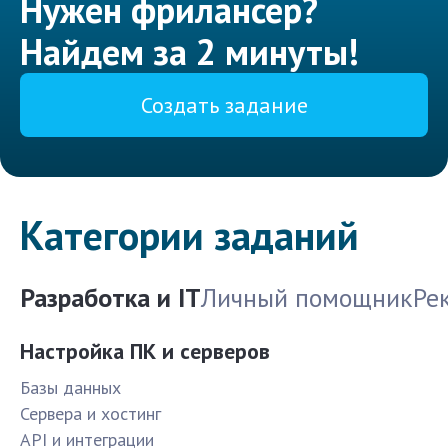
Нужен фрилансер?
Найдем за 2 минуты!
Создать задание
Категории заданий
Разработка и IT
Личный помощник
Ре
Настройка ПК и серверов
Базы данных
Сервера и хостинг
API и интеграции