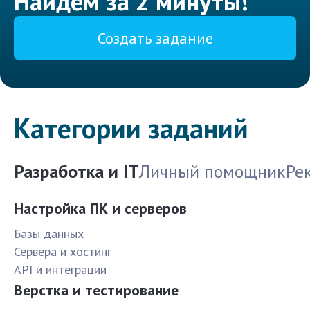
Найдем за 2 минуты!
Создать задание
Категории заданий
Разработка и IT
Личный помощник
Ре
Настройка ПК и серверов
Базы данных
Сервера и хостинг
API и интеграции
Верстка и тестирование