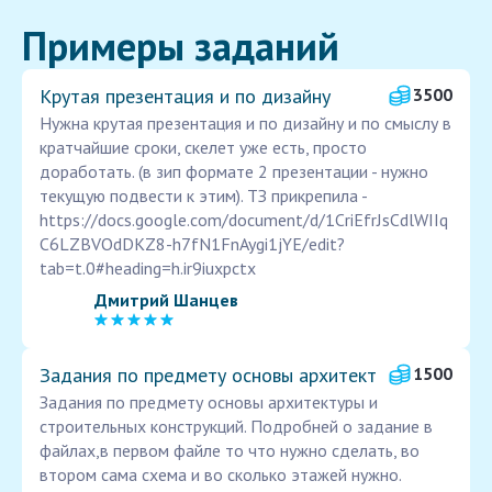
Примеры заданий
Крутая презентация и по дизайну
3500
Нужна крутая презентация и по дизайну и по смыслу в
кратчайшие сроки, скелет уже есть, просто
доработать. (в зип формате 2 презентации - нужно
текущую подвести к этим). ТЗ прикрепила -
https://docs.google.com/document/d/1CriEfrJsCdlWIIq
C6LZBVOdDKZ8-h7fN1FnAygi1jYE/edit?
tab=t.0#heading=h.ir9iuxpctx
Дмитрий Шанцев
Задания по предмету основы архитект
1500
Задания по предмету основы архитектуры и
строительных конструкций. Подробней о задание в
файлах,в первом файле то что нужно сделать, во
втором сама схема и во сколько этажей нужно.