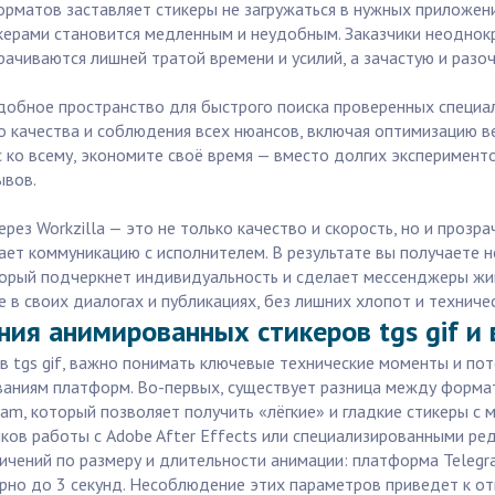
форматов заставляет стикеры не загружаться в нужных приложе
икерами становится медленным и неудобным. Заказчики неоднок
рачиваются лишней тратой времени и усилий, а зачастую и разо
добное пространство для быстрого поиска проверенных специал
ого качества и соблюдения всех нюансов, включая оптимизацию 
ко всему, экономите своё время — вместо долгих эксперименто
ывов.
ез Workzilla — это не только качество и скорость, но и прозр
ает коммуникацию с исполнителем. В результате вы получаете 
торый подчеркнет индивидуальность и сделает мессенджеры жив
 в своих диалогах и публикациях, без лишних хлопот и техниче
ния анимированных стикеров tgs gif и
в tgs gif, важно понимать ключевые технические моменты и по
аниям платформ. Во-первых, существует разница между форма
m, который позволяет получить «лёгкие» и гладкие стикеры с 
ков работы с Adobe After Effects или специализированными ре
ичений по размеру и длительности анимации: платформа Telegr
рно до 3 секунд. Несоблюдение этих параметров приведет к отк