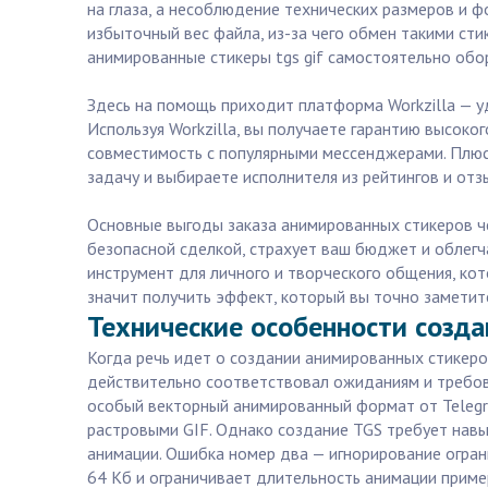
на глаза, а несоблюдение технических размеров и 
избыточный вес файла, из-за чего обмен такими ст
анимированные стикеры tgs gif самостоятельно обо
Здесь на помощь приходит платформа Workzilla — у
Используя Workzilla, вы получаете гарантию высок
совместимость с популярными мессенджерами. Плюс 
задачу и выбираете исполнителя из рейтингов и отз
Основные выгоды заказа анимированных стикеров чер
безопасной сделкой, страхует ваш бюджет и облегч
инструмент для личного и творческого общения, ко
значит получить эффект, который вы точно заметите
Технические особенности созда
Когда речь идет о создании анимированных стикеро
действительно соответствовал ожиданиям и требов
особый векторный анимированный формат от Telegra
растровыми GIF. Однако создание TGS требует навы
анимации. Ошибка номер два — игнорирование огран
64 Кб и ограничивает длительность анимации приме