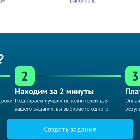
ам
выполнены
?
2
3
Находим за 2 минуты
Пла
сроки
Подбираем лучших исполнителей для
Оплач
вашего задания, вы выбираете одного
резул
Создать задание