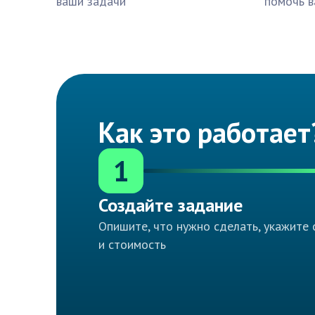
ваши задачи
помочь в
Как это работает
1
Создайте задание
Опишите, что нужно сделать, укажите 
и стоимость