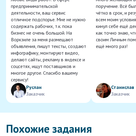
предпринимательской
поручение. Всё бы
деятельности, ваш сервис
чётко в срок, и ре
отличное подспорье. Мне не нужно
всем моим условия
содержать рабочих, т.к. пока
кинул себе ещё ден
бизнес не очень большой. На
как точно знаю, ч
Воркзиле за меня размещают
своим Личным пом
объявления, пишут тексты, создают
ещё много раз!
инфографику, монтируют видео,
делают сайты, рекламу в яндексе и
соцсетях, ищут поставщиков и
многое другое. Спасибо вашему
сервису!
Руслан
Станислав
Заказчик
Заказчик
Похожие задания