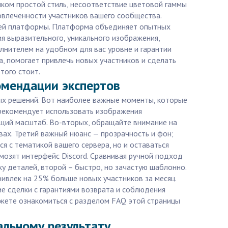
ком простой стиль, несоответствие цветовой гаммы
овлеченности участников вашего сообщества.
стей платформы. Платформа объединяет опытных
я выразительного, уникального изображения,
олнителем на удобном для вас уровне и гарантии
а, помогает привлечь новых участников и сделать
того стоит.
омендации экспертов
ных решений. Вот наиболее важные моменты, которые
 рекомендует использовать изображения
ящий масштаб. Во-вторых, обращайте внимание на
вах. Третий важный нюанс — прозрачность и фон;
я с тематикой вашего сервера, но и оставаться
мозят интерфейс Discord. Сравнивая ручной подход
у деталей, второй – быстро, но зачастую шаблонно.
ривлек на 25% больше новых участников за месяц.
ие сделки с гарантиями возврата и соблюдения
можете ознакомиться с разделом FAQ этой страницы
еальному результату