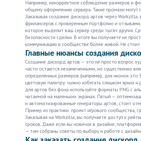
Например, некорректное соблюдение размеров и фо
общему оформлению сервера. Такие промахи могут п
Заказывая создание дискорд артов через Workzill
фрилансеров с проверенным портфолио и отзывами, 
которое выделит ваш сервер среди тысяч других. Ср
безопасности сделки. В итоге вы получаете не прос
коммуникацию в сообществе более живой. Не стоит 
Главные нюансы создания диско
Создание дискорд артов — это не просто вопрос ху
часто остаются незамеченными, но существенно вли
определённых размеров (например, для иконок это 
цветовую палитру: нужно избегать слишком ярких и
для артов без фона используйте форматы PNG с альф
читаемой на маленьких экранах. Пятый — оптимизац
и автоматизированные генераторы артов, стоит отм
Пример из практики: проект игрового сообщества, г
Заказывая на Workzilla, вы получаете доступ к рей
сроков. Даже если вы новичок в дизайне, платформа
— там собраны советы по выбору и работе с дизайн
Как заказать создание дискорд 