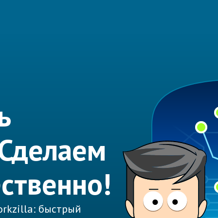
ь
 Сделаем
ественно!
rkzilla: быстрый