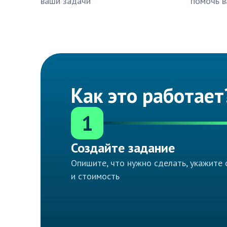
ваши задачи
помочь в
Как это работает
1
Создайте задание
Опишите, что нужно сделать, укажите 
и стоимость