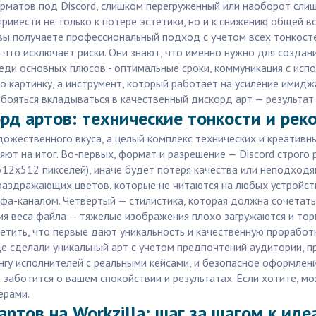
рматов под Discord, слишком перегруженный или наоборот слиш
ривести не только к потере эстетики, но и к снижению общей в
a, вы получаете профессиональный подход с учетом всех тонко
что исключает риски. Они знают, что именно нужно для создани
еди основных плюсов - оптимальные сроки, коммуникация с исп
то картинку, а инструмент, который работает на усиление имидж
бояться вкладываться в качественный дискорд арт — результат 
рд артов: технические тонкости и рек
дожественного вкуса, а целый комплекс технических и креатив
яют на итог. Во-первых, формат и разрешение — Discord строго
512x512 пикселей), иначе будет потеря качества или неподход
 раздражающих цветов, которые не читаются на любых устройст
а-каналом. Четвёртый — стилистика, которая должна сочетатьс
ия веса файла — тяжелые изображения плохо загружаются и тор
етить, что первые дают уникальность и качественную проработк
де сделали уникальный арт с учетом предпочтений аудитории, п
тингу исполнителей с реальными кейсами, и безопасное оформлен
 заботится о вашем спокойствии и результатах. Если хотите, 
ерами.
артов на Workzilla: шаг за шагом к ид