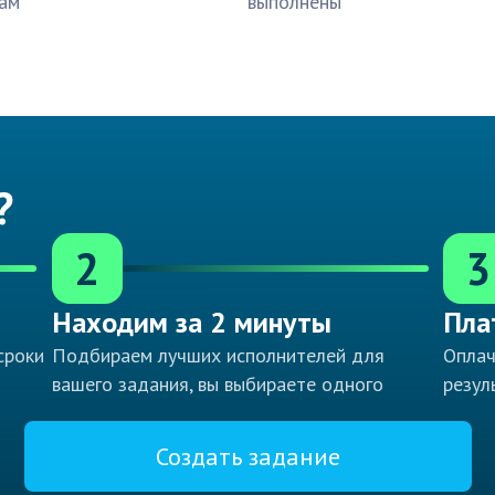
ам
выполнены
?
2
3
Находим за 2 минуты
Пла
сроки
Подбираем лучших исполнителей для
Оплач
вашего задания, вы выбираете одного
резул
Создать задание