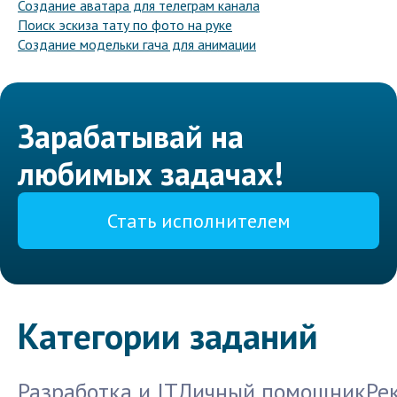
Создание аватара для телеграм канала
Поиск эскиза тату по фото на руке
Создание модельки гача для анимации
Зарабатывай на
любимых задачах!
Стать исполнителем
Категории заданий
Разработка и IT
Личный помощник
Ре