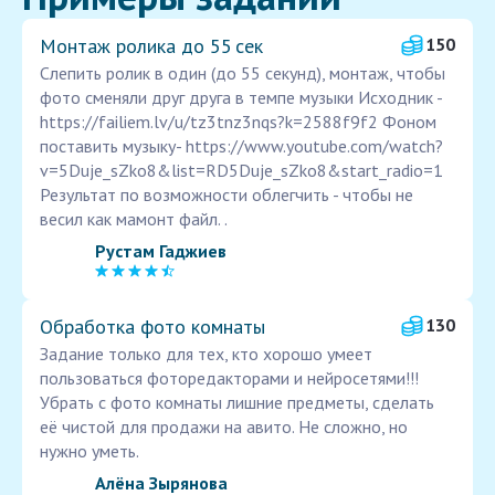
Монтаж ролика до 55 сек
150
Cлепить ролик в один (до 55 секунд), монтаж, чтобы
фото сменяли друг друга в темпе музыки Исходник -
https://failiem.lv/u/tz3tnz3nqs?k=2588f9f2 Фоном
поставить музыку- https://www.youtube.com/watch?
v=5Duje_sZko8&list=RD5Duje_sZko8&start_radio=1
Результат по возможности облегчить - чтобы не
весил как мамонт файл. .
Рустам Гаджиев
Обработка фото комнаты
130
Задание только для тех, кто хорошо умеет
пользоваться фоторедакторами и нейросетями!!!
Убрать с фото комнаты лишние предметы, сделать
её чистой для продажи на авито. Не сложно, но
нужно уметь.
Алёна Зырянова