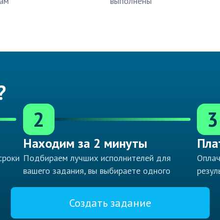
ам
выполнены
?
2
3
Находим за 2 минуты
Пла
сроки
Подбираем лучших исполнителей для
Оплач
вашего задания, вы выбираете одного
резул
Создать задание