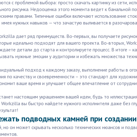
аются с проблемой выбора: просто скачать картинку из сети, ис
ного рисунка. Недооценка этого момента ведет к банальной по
рскими правами. Типичные ошибки включают использование сток
е имея нужных навыков — что зачастую выливается в разочаров
zilla дает ряд преимуществ. Во-первых, вы получаете рисунок
торые идеально подходят для вашего проекта. Во-вторых, Work
ждаете детали до старта и контролируете процесс. В итоге – к
ызвать нужные эмоции у аудитории и избежать множества техн
видуальный подход к каждому заказу, выполнение работы в ог
я по качеству и своевременности – это стандарт для художник
кономит ваше время и улучшает общее впечатление от сотрудни
 станет настоящим украшением вашей идеи, будь то иллюстрация
 Workzilla вы быстро найдете нужного исполнителя даже без гл
езультат!
ежать подводных камней при создании
й, но он может скрывать несколько технических нюансов и под
оментов.