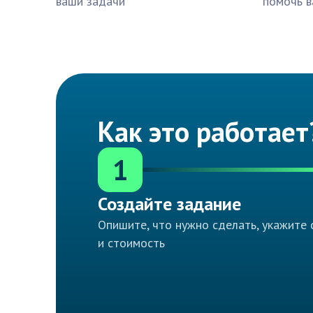
ваши задачи
помочь в
Как это работает
1
Создайте задание
Опишите, что нужно сделать, укажите 
и стоимость