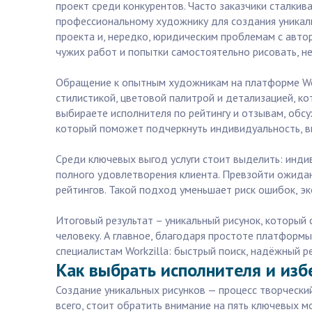
проект среди конкурентов. Часто заказчики сталкив
профессиональному художнику для создания уникаль
проекта и, нередко, юридическим проблемам с авто
чужих работ и попытки самостоятельно рисовать, н
Обращение к опытным художникам на платформе Work
стилистикой, цветовой палитрой и детализацией, ко
выбираете исполнителя по рейтингу и отзывам, обсу
который поможет подчеркнуть индивидуальность, в
Среди ключевых выгод услуги стоит выделить: инди
полного удовлетворения клиента. Превзойти ожидани
рейтингов. Такой подход уменьшает риск ошибок, э
Итоговый результат – уникальный рисунок, который
человеку. А главное, благодаря простоте платформы
специалистам Workzilla: быстрый поиск, надёжный р
Как выбрать исполнителя и изб
Создание уникальных рисунков — процесс творчески
всего, стоит обратить внимание на пять ключевых м