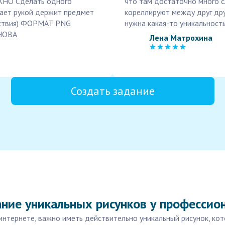
УЖНО Сделать одного
что там достаточно много с
вает рукой держит предмет
кореллируют между друг дру
ействия) ФОРМАТ PNG
нужна какая-то уникальность
НОВА
Лена Матрохина
Создать задание
ание уникальных рисунков у професси
 интернете, важно иметь действительно уникальный рисунок, к