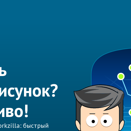
ь
исунок?
иво!
rkzilla: быстрый