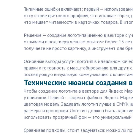
Типичные ошибки включают: первый — использовани
отсутствие цветового профиля, что искажает бренд
что мешает читаемости в карточках товаров. В итог
Решение — создание логотипа именно в векторе с у
отзывами и подтверждённым опытом: более 15 лет у
получаете не просто картинку, а инструмент для бр
Основные выгоды услуги: логотип в идеальном кач
правки и готовность к масштабированию для других
последующую визуальную коммуникацию с клиентами.
Технические нюансы создания в
Чтобы создание логотипа в векторе для Яндекс Мар
у новичков. Первый — формат файлов: Яндекс Маркет
цветовая модель. Задавать логотип лучше в CMYK и
размеры и пропорции. Логотип должен быть адаптив
использовать прозрачный фон — это универсальный 
Сравнивая подходы, стоит задуматься: можно ли п