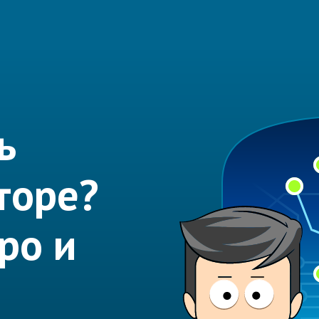
ь
торе?
ро и