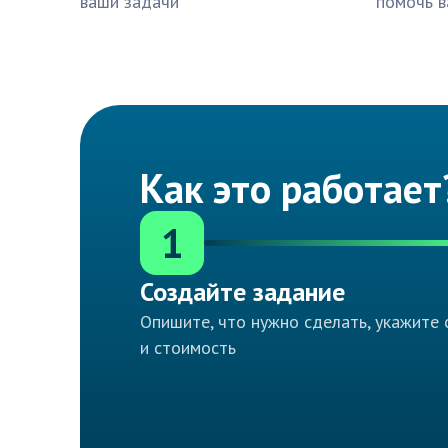
ваши задачи
помочь в
Как это работает
1
Создайте задание
Опишите, что нужно сделать, укажите 
и стоимость