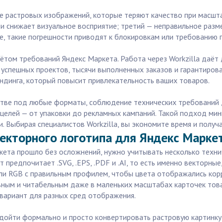
е растровых изображений, которые теряют качество при масшт
 и снижает визуальное восприятие; третий — неправильное раз
е, такие погрешности приводят к блокировкам или требованию п
чётом требований Яндекс Маркета. Работа через Workzilla даёт
спешных проектов, тысячи выполненных заказов и гарантирова
ендинга, который повысит привлекательность ваших товаров.
естве под любые форматы, соблюдение технических требований 
 целей — от упаковки до рекламных кампаний. Такой подход ми
 Выбирая специалистов Workzilla, вы экономите время и полу
екторного логотипа для Яндекс Марке
кета прошло без осложнений, нужно учитывать несколько техни
 предпочитает .SVG, .EPS, .PDF и .AI, то есть именно векторны
ли RGB с правильным профилем, чтобы цвета отображались корр
ным и читабельным даже в маленьких масштабах карточек това
вариант для разных сред отображения.
одойти формально и просто конвертировать растровую картинку