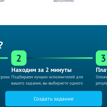
ам
выполнены
?
2
3
Находим за 2 минуты
Пла
сроки
Подбираем лучших исполнителей для
Оплач
вашего задания, вы выбираете одного
резул
Создать задание