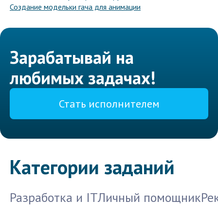
Создание модельки гача для анимации
Зарабатывай на
любимых задачах!
Стать исполнителем
Категории заданий
Разработка и IT
Личный помощник
Ре