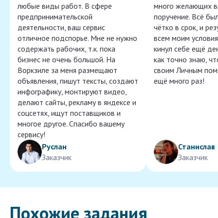
любые виды работ. В сфере
много желающих в
предпринимательской
поручение. Всё бы
деятельности, ваш сервис
чётко в срок, и ре
отличное подспорье. Мне не нужно
всем моим условия
содержать рабочих, т.к. пока
кинул себе ещё ден
бизнес не очень большой. На
как точно знаю, ч
Воркзиле за меня размещают
своим Личным пом
объявления, пишут тексты, создают
ещё много раз!
инфографику, монтируют видео,
делают сайты, рекламу в яндексе и
соцсетях, ищут поставщиков и
многое другое. Спасибо вашему
сервису!
Руслан
Станислав
Заказчик
Заказчик
Похожие задания