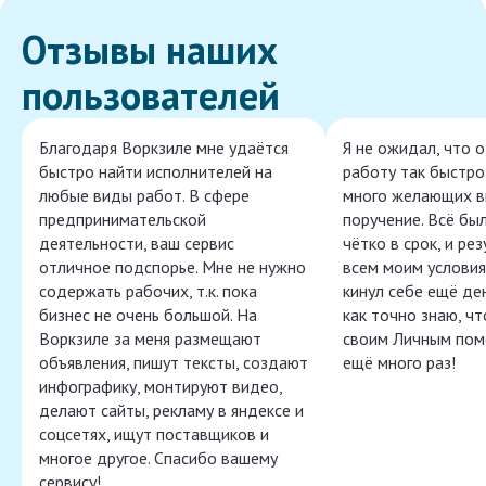
Отзывы наших
пользователей
Благодаря Воркзиле мне удаётся
Я не ожидал, что 
быстро найти исполнителей на
работу так быстро,
любые виды работ. В сфере
много желающих в
предпринимательской
поручение. Всё бы
деятельности, ваш сервис
чётко в срок, и ре
отличное подспорье. Мне не нужно
всем моим условия
содержать рабочих, т.к. пока
кинул себе ещё ден
бизнес не очень большой. На
как точно знаю, ч
Воркзиле за меня размещают
своим Личным пом
объявления, пишут тексты, создают
ещё много раз!
инфографику, монтируют видео,
делают сайты, рекламу в яндексе и
соцсетях, ищут поставщиков и
многое другое. Спасибо вашему
сервису!