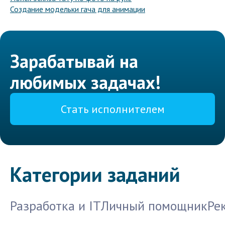
Создание модельки гача для анимации
Зарабатывай на
любимых задачах!
Стать исполнителем
Категории заданий
Разработка и IT
Личный помощник
Ре