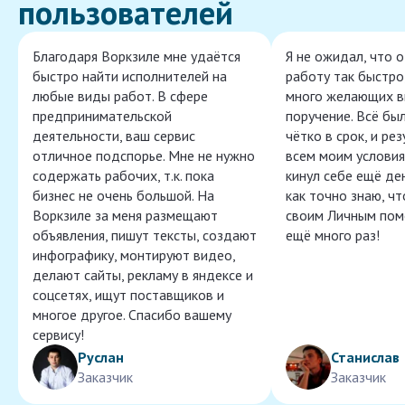
пользователей
Благодаря Воркзиле мне удаётся
Я не ожидал, что 
быстро найти исполнителей на
работу так быстро,
любые виды работ. В сфере
много желающих в
предпринимательской
поручение. Всё бы
деятельности, ваш сервис
чётко в срок, и ре
отличное подспорье. Мне не нужно
всем моим условия
содержать рабочих, т.к. пока
кинул себе ещё ден
бизнес не очень большой. На
как точно знаю, ч
Воркзиле за меня размещают
своим Личным пом
объявления, пишут тексты, создают
ещё много раз!
инфографику, монтируют видео,
делают сайты, рекламу в яндексе и
соцсетях, ищут поставщиков и
многое другое. Спасибо вашему
сервису!
Руслан
Станислав
Заказчик
Заказчик