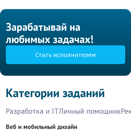
Зарабатывай на
любимых задачах!
Стать исполнителем
Категории заданий
Разработка и IT
Личный помощник
Ре
Веб и мобильный дизайн