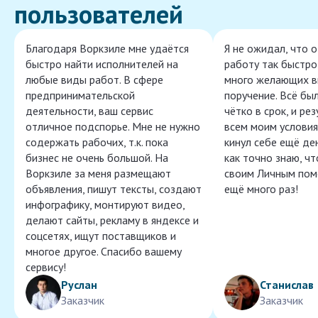
пользователей
Благодаря Воркзиле мне удаётся
Я не ожидал, что 
быстро найти исполнителей на
работу так быстро,
любые виды работ. В сфере
много желающих в
предпринимательской
поручение. Всё бы
деятельности, ваш сервис
чётко в срок, и ре
отличное подспорье. Мне не нужно
всем моим условия
содержать рабочих, т.к. пока
кинул себе ещё ден
бизнес не очень большой. На
как точно знаю, ч
Воркзиле за меня размещают
своим Личным пом
объявления, пишут тексты, создают
ещё много раз!
инфографику, монтируют видео,
делают сайты, рекламу в яндексе и
соцсетях, ищут поставщиков и
многое другое. Спасибо вашему
сервису!
Руслан
Станислав
Заказчик
Заказчик