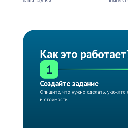
ваши задачи
помочь в
Как это работает
1
Создайте задание
Опишите, что нужно сделать, укажите 
и стоимость