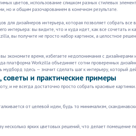
тимых цветов, использование слишком разных стилевых элемент
ми, но и общим разочарованием в конечном результате.
ов для дизайнеров интерьера, которая позволяет собрать все 
о интерьера: вы видите, что и куда идет, как все сочетать и 
lla, вы получите не просто набор картинок, а целостное решен
вы экономите время, избегаете недопонимания с дизайнерами и
ода платформа Workzilla объединяет сотни проверенных дизайн
ь мудборд здесь — значит сделать шаг к интерьеру, который де
, советы и практические примеры
у, и не всегда достаточно просто собрать красивые картинки.
талкивается от целевой идеи, будь то минимализм, скандинавски
азу несколько ярких цветовых решений, что делает помещение