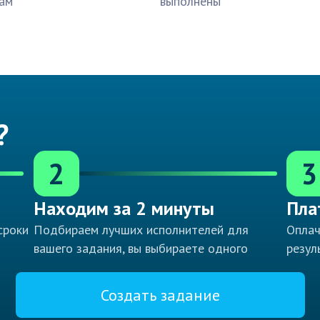
ам
выполнены
?
2
3
Находим за 2 минуты
Пла
сроки
Подбираем лучших исполнителей для
Оплач
вашего задания, вы выбираете одного
резул
Создать задание